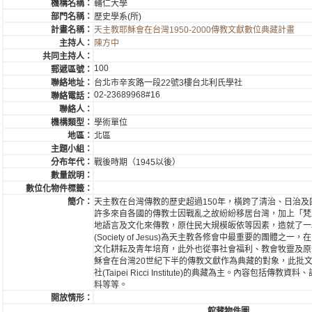
機構名稱：
輔仁大學
部門名稱：
歷史學系(所)
計畫名稱：
天主教耶穌會在台灣1950-2000傳教文獻數位典藏計畫
主持人：
陳方中
共同主持人：
100
郵遞區號：
聯絡地址：
台北市辛亥路一段22號3樓台北利氏學社
02-23689968#16
聯絡電話：
聯絡人：
機構類型：
學術單位
地區：
北區
主題小組：
分布年代：
戰後時期（1945以後）
數量說明：
數位化物件標籤：
簡介：
天主教在台灣傳教的歷史超過150年，橫跨了清治、日治及
許多來自各國的傳教士因戰亂之故紛紛移居台灣，加上「梵
地語言及文化來傳教，原住民大規模皈依等因素，造就了一
(Society of Jesus)為天主教各修會中最重要的團體
文化耕耘及青年培育，此外也從事社會福利、教會牧靈及原
穌會在台灣20世紀下半的傳教文獻作為典藏的對象，此批
社(Taipei Ricci Institute)的典藏為主。內容包
料等等。
開放情形：
館藏物件圖