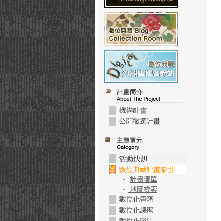
‧
計畫清單
‧
地圖檢索