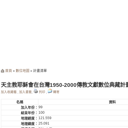
首頁
»
數位地圖
» 計畫清單
天主教耶穌會在台灣1950-2000傳教文獻數位典藏計畫
加入收藏櫃
,
加入書籤
,
列印
,
轉寄
名稱
資料
99
加入年份：
100
結束年份：
121.559
地理經度：
25.091
地理緯度：