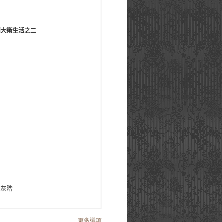
蘭大衛生活之二
生灰階
更多選項