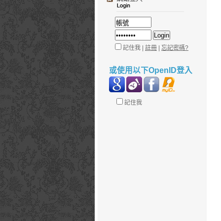
記住我 |
註冊
|
忘記密碼?
或使用以下OpenID登入
記住我