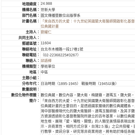
24.988
地理緯度：
機構名稱：
世新大學
部門名稱：
圖文傳播暨數位出版學系
計畫名稱：
「來自西方的大愛：十九世紀英國蘭大衛醫師開啟彰化基督
位典藏計畫
主持人：
劉耀仁
共同主持人：
11604
郵遞區號：
聯絡地址：
台北市木柵路一段17巷1號
聯絡電話：
（02-22368225#3267）
聯絡人：
邱語樺
機構類型：
學術單位
地區：
中區
主題小組：
分布年代：
日治時期（1895-1945） 戰後時期（1945以後）
數量說明：
數位化物件標籤：
數位典藏，數位內容，蘭大衛，梅鍵霧，連瑪玉，蘭大弼，
簡介：
「來自西方的大愛：十九世紀英國蘭大衛醫師開啟彰化基督
位典藏計畫的主要目的，是透過國家層級的數位典藏體系，
灣中部醫療現代化的蘭大衛醫師、連瑪玉醫師娘，及其子蘭
方資源透過彰化基督教醫院所建立的百年基業，以數位典藏
地生根、展現「愛、犧牲、關懷」的人類至美情操表現出來
示、非商業性、相同方式分享，台灣2.5 版」之公共授權
行教學、資訊分享、研究等非商業用途，將有助於降低各級