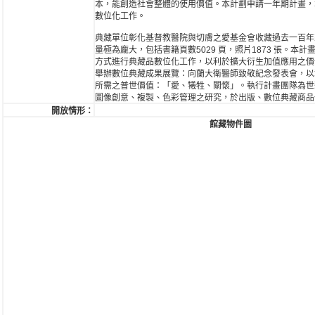
本，能創造社會整體的使用價值。本計劃申請一年期計畫，
數位化工作。
典藏單位彰化基督教醫院與切膚之愛基金會收藏過去一百年
量極為龐大，包括書籍頁數5029 頁，照片1873 張。本
方式進行典藏品數位化工作，以利於擴大衍生加值應用之價
舉辦數位典藏成果展覽：向蘭大衛醫師致敬紀念發表會，以
所需之普世價值：「愛、犧牲、關懷」。執行計畫團隊為世
圖像創意、複製、色彩管理之研究，於出版、數位典藏商品
開放情形：
館藏物件圖