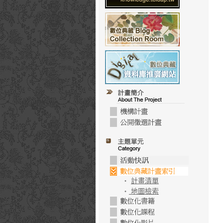
‧
計畫清單
‧
地圖檢索