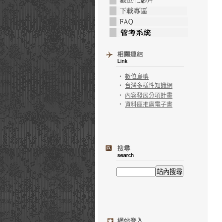
‧
數位島嶼
‧
台灣多樣性知識網
‧
內容發展分項計畫
‧
資料庫推廣電子書