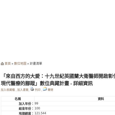
首頁
»
數位地圖
» 計畫清單
「來自西方的大愛：十九世紀英國蘭大衛醫師開啟彰
現代醫療的腳蹤」數位典藏計畫 - 詳細資訊
加入收藏櫃
,
加入書籤
,
列印
,
轉寄
名稱
資料
99
加入年份：
100
結束年份：
121.544
地理經度：