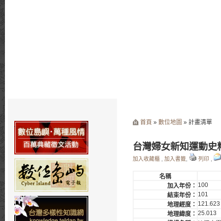
首頁
»
數位地圖
» 計畫清單
台灣婦女新知運動史料
加入收藏櫃
,
加入書籤
,
列印
,
名稱
100
加入年份：
101
結束年份：
121.623
地理經度：
25.013
地理緯度：