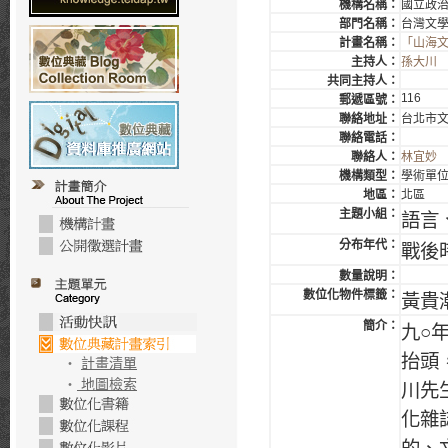
機構名稱：
國立政
部門名稱：
台灣文
計畫名稱：
「山海
主持人：
孫大川
共同主持人：
116
郵遞區號：
聯絡地址：
台北市文
聯絡電話：
聯絡人：
林宜妙
機構類型：
學術單
地區：
北區
主題小組：
語言
分布年代：
戰後
數量說明：
數位化物件標籤：
黃貴潮
簡介：
九○
抬頭
‧
計畫清單
‧
地圖檢索
川先
化雜