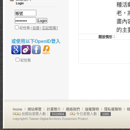
種活
老，
畫內
記住我 |
註冊
|
忘記密碼?
的主
開放情形：
或使用以下OpenID登入
記住我
Home
∣
網站導覽
∣
計畫簡介
∣
連絡我們
∣
版權聲明
∣
隱私權聲明
∣
相
自開站瀏覽人數：
今日瀏覽人數：
5319904
1065
copyright© Taiwan Digital Archives Expansion Project.