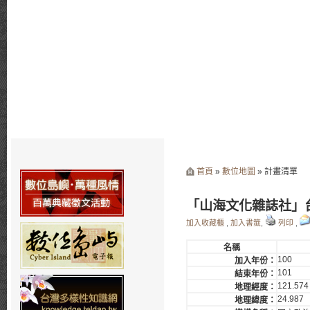
首頁
»
數位地圖
» 計畫清單
「山海文化雜誌社」台
加入收藏櫃
,
加入書籤
,
列印
,
名稱
100
加入年份：
101
結束年份：
121.574
地理經度：
24.987
地理緯度：