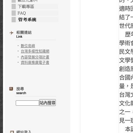
的、
適時
結了
世代
歷年
學術
‧
數位島嶼
民文
‧
台灣多樣性知識網
‧
內容發展分項計畫
文學
‧
資料庫推廣電子書
創造
合國
量，
台灣
文化
之一
見一
本延