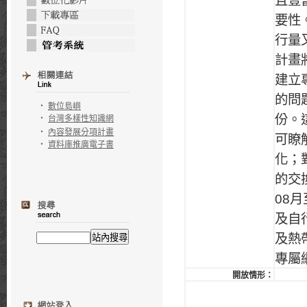
且豐
要性
行量
計畫
建立
的問
‧
數位島嶼
份。
‧
台灣多樣性知識網
‧
內容發展分項計畫
可瞭
‧
資料庫推廣電子書
化；
的交
08
及自
及熱
專屬
開放情形：