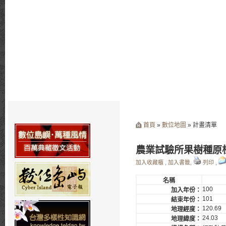
首頁
»
數位地圖
» 計畫清單
農業試驗所果樹種原標本
加入收藏櫃
,
加入書籤
,
列印
,
名稱
100
加入年份：
101
結束年份：
120.69
地理經度：
24.03
地理緯度：