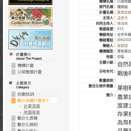
機構名稱：
行政院
部門名稱：
種原組
計畫名稱：
農業試驗
主持人：
溫英杰
共同主持人：
陳淑佩
413
郵遞區號：
聯絡地址：
台中市霧
(04)233
聯絡電話：
聯絡人：
張靜誼
機構類型：
學術單
地區：
中區
主題小組：
自然
分布年代：
戰後
數量說明：
數位化物件標籤：
果樹
簡介：
農業
度建
‧
計畫清單
‧
地圖檢索
存果
為育