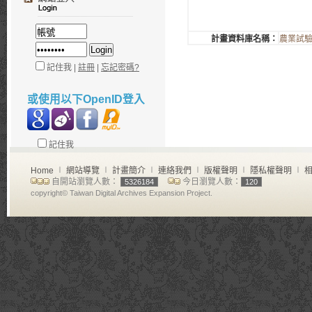
計畫資料庫名稱：
農業試
記住我 |
註冊
|
忘記密碼?
或使用以下OpenID登入
記住我
Home
∣
網站導覽
∣
計畫簡介
∣
連絡我們
∣
版權聲明
∣
隱私權聲明
∣
相
自開站瀏覽人數：
今日瀏覽人數：
5326184
120
copyright© Taiwan Digital Archives Expansion Project.