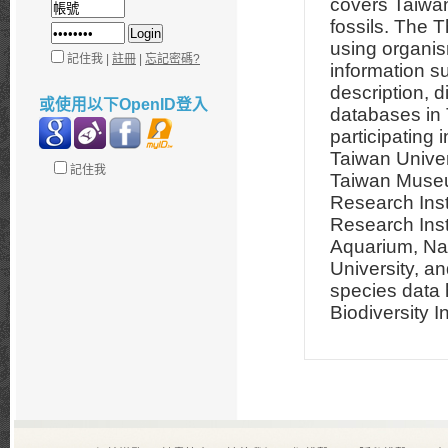
covers Taiwan
fossils. The 
using organism
記住我 |
註冊
|
忘記密碼?
information s
description, d
或使用以下OpenID登入
databases in 
participating 
Taiwan Univer
記住我
Taiwan Museum
Research Insti
Research Inst
Aquarium, Nat
University, an
species data 
Biodiversity I