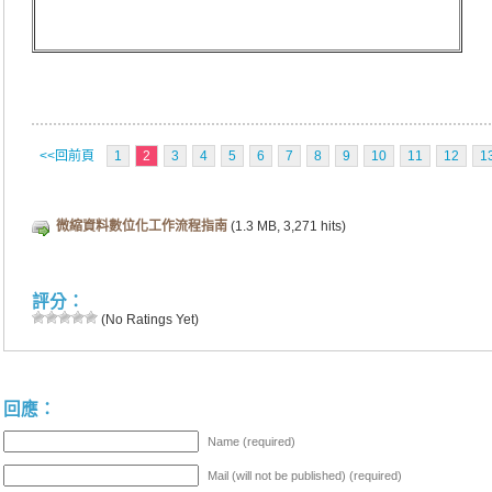
<<回前頁
1
2
3
4
5
6
7
8
9
10
11
12
1
微縮資料數位化工作流程指南
(1.3 MB, 3,271 hits)
評分：
(No Ratings Yet)
回應：
Name (required)
Mail (will not be published) (required)