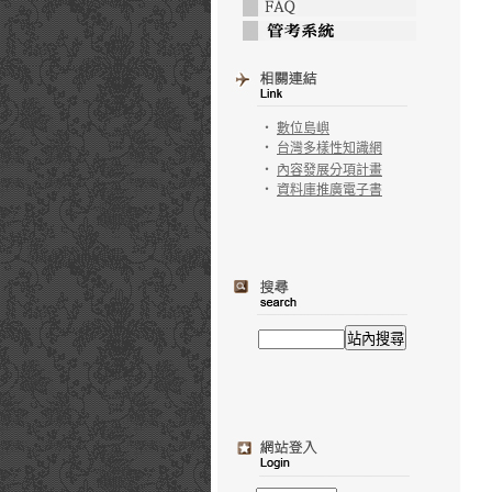
‧
數位島嶼
‧
台灣多樣性知識網
‧
內容發展分項計畫
‧
資料庫推廣電子書