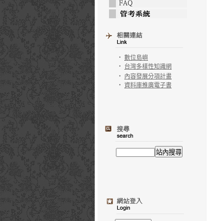
‧
數位島嶼
‧
台灣多樣性知識網
‧
內容發展分項計畫
‧
資料庫推廣電子書