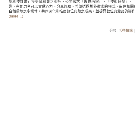
型科技計畫」接受國科會之委託，公開徵求『數位內容』、『技術研發』、
趣、有能力者可以貢獻心力、分享經驗。希望透過對外徵求的模式，串連相關
自然環境之多樣性，共同深化和推廣數位典藏之成果，並提昇數位典藏品的製
(more…)
分類:
活動快訊
|