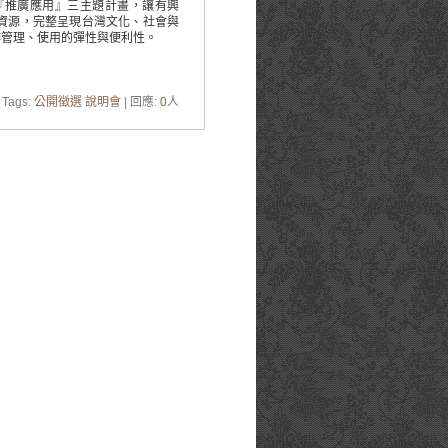
『推廣應用』三主題計畫，讓有興
資源，完整呈現台灣文化、社會與
作管理、使用的彈性與便利性。
 Tags:
公開徵選 說明會
| 回應:
0
人