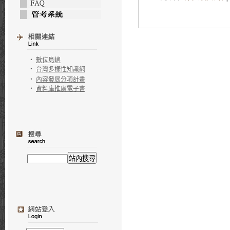
‧
數位島嶼
‧
台灣多樣性知識網
‧
內容發展分項計畫
‧
資料庫推廣電子書