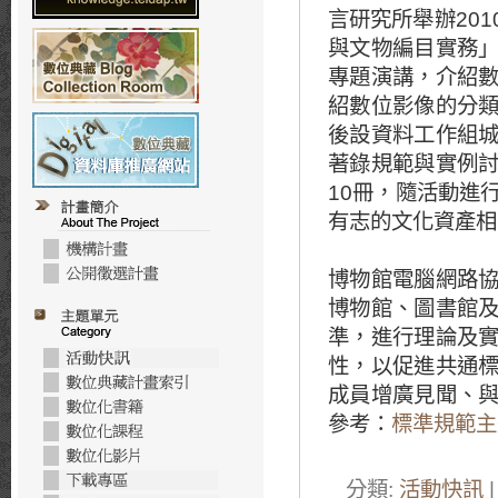
言研究所舉辦20
與文物編目實務
專題演講，介紹
紹數位影像的分
後設資料工作組
著錄規範與實例
10冊，隨活動進
有志的文化資產相
博物館電腦網路
博物館、圖書館
準，進行理論及
性，以促進共通
成員增廣見聞、
參考：
標準規範主
分類:
活動快訊
|