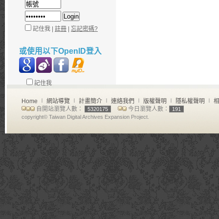
記住我 |
註冊
|
忘記密碼?
或使用以下OpenID登入
記住我
Home
∣
網站導覽
∣
計畫簡介
∣
連絡我們
∣
版權聲明
∣
隱私權聲明
∣
相
自開站瀏覽人數：
今日瀏覽人數：
5320175
191
copyright© Taiwan Digital Archives Expansion Project.