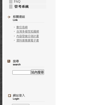
‧
數位島嶼
‧
台灣多樣性知識網
‧
內容發展分項計畫
‧
資料庫推廣電子書