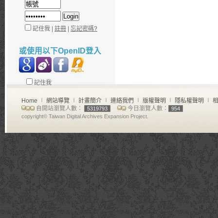
記住我 |
註冊
|
忘記密碼?
或使用以下OpenID登入
記住我
Home
∣
網站導覽
∣
計畫簡介
∣
連絡我們
∣
版權聲明
∣
隱私權聲明
∣
相
自開站瀏覽人數：
今日瀏覽人數：
5319793
954
copyright© Taiwan Digital Archives Expansion Project.