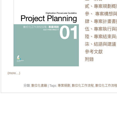
貳、專案規劃概
參、 專案構想
肆、專案計畫書
伍、專案執行與
陸、專案結束與
柒、結語與建議
參考文獻
附錄
(more…)
分類:
數位化書籍
| Tags:
專案規劃
,
數位化工作流程
,
數位化工作流