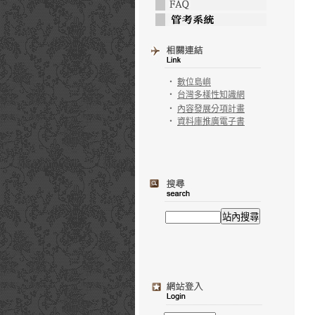
‧
數位島嶼
‧
台灣多樣性知識網
‧
內容發展分項計畫
‧
資料庫推廣電子書