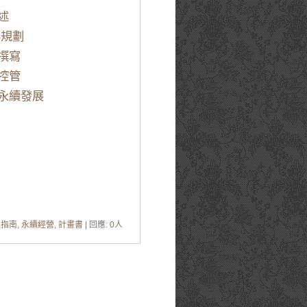
述
與規劃
撰寫
控管
永續發展
程指南
,
永續經營
,
計畫書
| 回應:
0
人