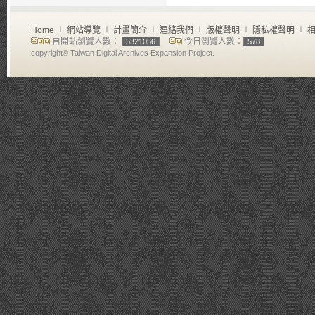
Home
∣
網站導覽
∣
計畫簡介
∣
連絡我們
∣
版權聲明
∣
隱私權聲明
∣
相
自開站瀏覽人數：
今日瀏覽人數：
5321056
578
copyright© Taiwan Digital Archives Expansion Project.