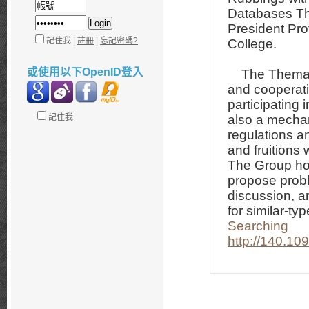
Databases Th
President Pr
記住我 |
註冊
|
忘記密碼?
College.
或使用以下OpenID登入
The Thematic
and cooperatio
participating 
記住我
also a mechan
regulations a
and fruitions 
The Group hol
propose probl
discussion, a
for similar-typ
Searching
http://140.10