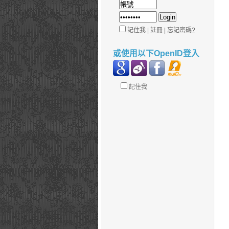
記住我 |
註冊
|
忘記密碼?
或使用以下OpenID登入
記住我