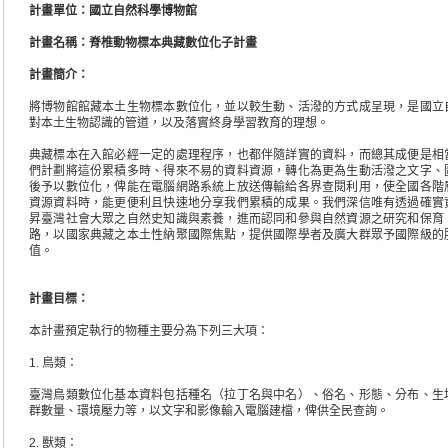
計畫單位：國立自然科學博物館
計畫名稱：
脊椎動物標本典藏數位化子計畫
計畫簡介
：
將博物館館藏本土生物標本數位化，並以較生動、活潑的方式成呈現，是國立
對本土生物認識的管道，以及落實終身學習教育的理想。
典藏標本在入館必經一定的處理程序，也都伴隨詳實的資料，而總其成便是相
們計劃將這份累積多時、得來不易的資料資源，轉化為更為生動活潑之文字、
後予以數位化，俾能在電腦網路系統上放送傳輸給各界查閱利用，使全國各階
資源資料時，能更便利且快速地分享我們累積的成果。我們深信唯有透過確實
昇臺灣社會大眾之自然史知識與素養，進而認同和參與自然資源之研究和保育
路，以國家典藏之本土性納聚國際焦點，提供國際學者及廣大群眾予國際級的
值。
計畫目標：
本計畫預定執行的物種主要分為下列三大項：
1. 鳥類：
臺灣鳥類數位化基本資料包括種名（拉丁名與中名）、俗名、形態、分布、生
群數量、環境壓力等，以文字和影像輸入電腦建檔，俾供全民查詢。
2. 獸類：