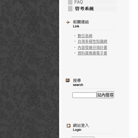
‧
數位島嶼
‧
台灣多樣性知識網
‧
內容發展分項計畫
‧
資料庫推廣電子書