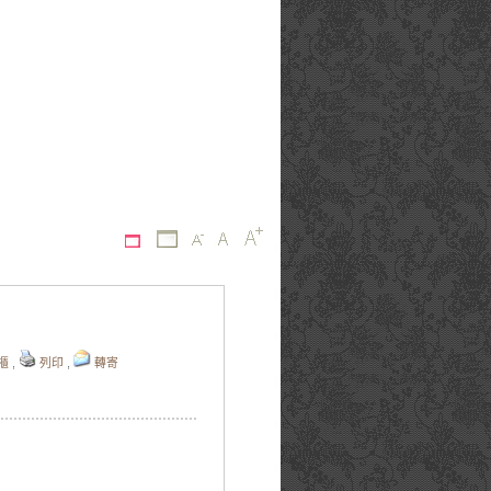
櫃
,
列印
,
轉寄