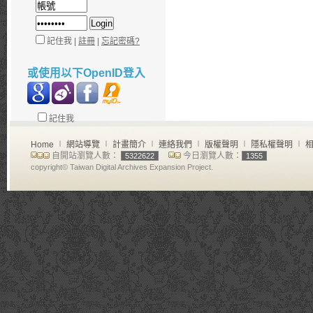
記住我 |
註冊
|
忘記密碼?
或使用以下OpenID登入
記住我
Home
∣
網站導覽
∣
計畫簡介
∣
連絡我們
∣
版權聲明
∣
隱私權聲明
∣
相
自開站瀏覽人數：
今日瀏覽人數：
5322622
1355
copyright© Taiwan Digital Archives Expansion Project.