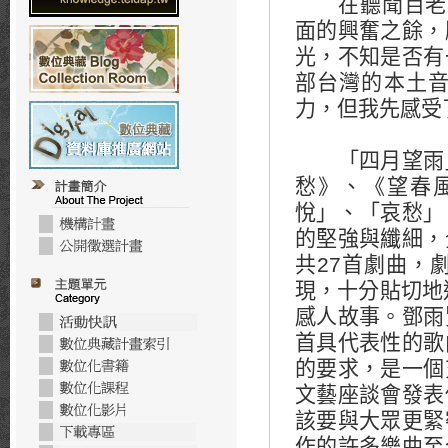
在聽聞百老
面的興奮之餘，
光，不知是否有
部台灣的本土
力，但我先感受
「四月望雨
愁》、《望春
悅」、「哀愁」
的堅強與纖細，
共
27
首劇曲，
現，十分貼切地
感人故事。鄧雨
首具代表性的歌
的要求，是一個
文藝座談會發表
該要與大眾更緊
作的許多樂曲至