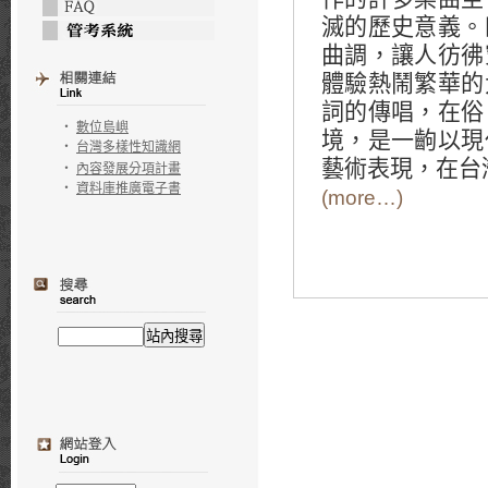
滅的歷史意義。
曲調，讓人彷彿
體驗熱鬧繁華的
詞的傳唱，在俗
‧
數位島嶼
境，是一齣以現
‧
台灣多樣性知識網
藝術表現，在台
‧
內容發展分項計畫
‧
資料庫推廣電子書
(more…)