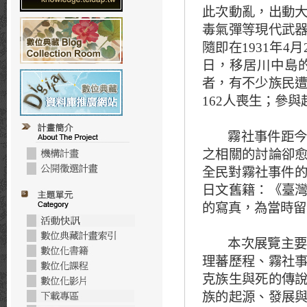
此次動亂，出動
毒氣彈等現代武
隨即在
1931
年
4
月
日，移居川中島
者，有不少族民
162
人喪生；參與
霧社事件距今
之相關的討論卻
全民對霧社事件
日文舊籍：《臺
的寫真，為當時留
本次展覽主要
理蕃歷程、霧社
克族生與死的傳
族的起源、發展