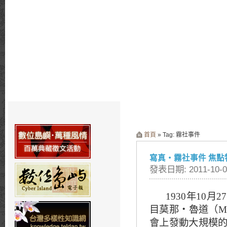
首頁
» Tag: 霧社事件
寫真‧霧社事件 焦點
發表日期: 2011-10-0
1930
年
10
月
27
目莫那‧魯道（
M
會上發動大規模