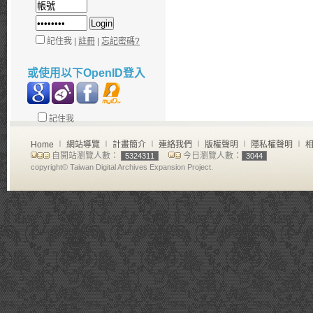
記住我 |
註冊
|
忘記密碼?
或使用以下OpenID登入
記住我
Home
∣
網站導覽
∣
計畫簡介
∣
連絡我們
∣
版權聲明
∣
隱私權聲明
∣
相
自開站瀏覽人數：
今日瀏覽人數：
5324311
3044
copyright© Taiwan Digital Archives Expansion Project.