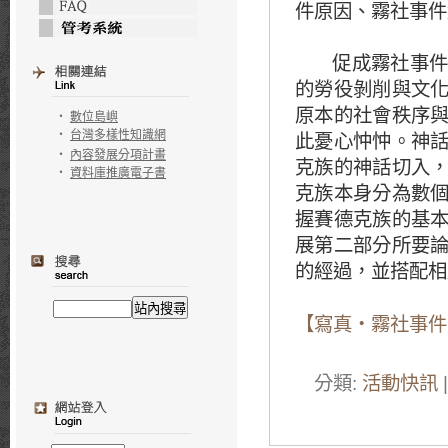
件原因、霧社事件
促成霧社事
的勞役剝削與文
原本的社會秩序
‧
數位島嶼
‧
台灣多樣性知識網
此憂心忡忡。神
‧
內容發展分項計畫
克族的神話切入
‧
資料庫推廣電子書
克族本身分為數
握賽德克族的基
展第二部分所要
的經過，並搭配相
【寫真‧霧社事件
分類:
活動快訊
|