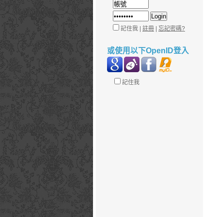
記住我 |
註冊
|
忘記密碼?
或使用以下OpenID登入
記住我