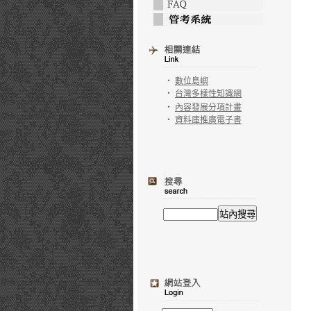
‧
數位島嶼
‧
台灣多樣性知識網
‧
內容發展分項計畫
‧
資料庫推廣電子書