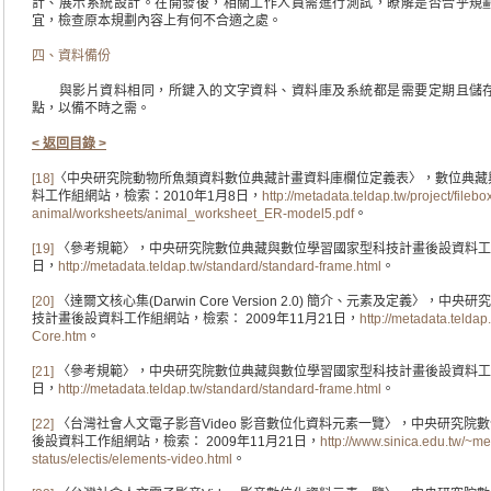
計、展示系統設計。在開發後，相關工作人員需進行測試，瞭解是否合乎規
宜，檢查原本規劃內容上有何不合適之處。
四、資料備份
與影片資料相同，所鍵入的文字資料、資料庫及系統都是需要定期且儲存
點，以備不時之需。
< 返回目錄 >
[18]
〈中央研究院動物所魚類資料數位典藏計畫資料庫欄位定義表〉，數位典藏
料工作組網站，檢索：2010年1月8日，
http://metadata.teldap.tw/project/filebox
animal/worksheets/animal_worksheet_ER-model5.pdf
。
[19]
〈參考規範〉，中央研究院數位典藏與數位學習國家型科技計畫後設資料工作組
日，
http://metadata.teldap.tw/standard/standard-frame.html
。
[20]
〈達爾文核心集(Darwin Core Version 2.0) 簡介、元素及定義〉
技計畫後設資料工作組網站，檢索： 2009年11月21日，
http://metadata.telda
Core.htm
。
[21]
〈參考規範〉，中央研究院數位典藏與數位學習國家型科技計畫後設資料工作組
日，
http://metadata.teldap.tw/standard/standard-frame.html
。
[22]
〈台灣社會人文電子影音Video 影音數位化資料元素一覽〉，中央研究院
後設資料工作組網站，檢索： 2009年11月21日，
http://www.sinica.edu.tw/~me
status/electis/elements-video.html
。