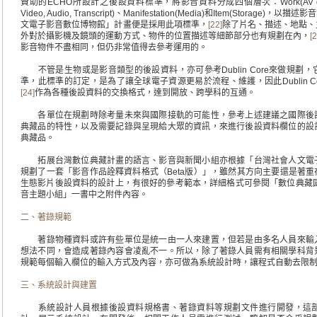
贊助的ECHO所設計之後設資料標準，將影音資料分成四個層次：Work(AV document
Video, Audio, Transcript)、Manifestation(Media)和Item(Stor
文電子影音數位博物館」計畫便是採用此項標準，
[22]
除了片名、描述、地點、
外對於攝影機及鏡頭的運動方式、物件的位置描述等細節部分也有規劃在內，
[
影音物件不盡相同，但仍非常值得去參考運用的。
不管是生物或是影音類型的後設資料，亦可參考Dublin Core來做規劃
準，此標準的訂定，是為了讓全球電子資源更易於流程、維護，因此Dublin C
[24]
作為各種後設資料的交換格式，達到開放、跨學科的互通。
各單位在規劃時除考量未來與國際接軌的可能性，參考上述建議之國際後
典藏品的特性，以及需要記錄與呈現給大眾的資訊，來進行後設資料欄位的設
典藏品。
拓展台灣數位典藏計畫的語言、影音與新聞小組亦根據「台灣社會人文電
規劃了一套「影音作品詮釋資料格式（Beta版）」，雖然其方向主要還是著
生態影片後設資料的設計上，有很好的參考範本，詳細格式可參閱「數位典藏國
音主題小組」一書中之附件內容。
二、著錄規範
著錄物種資料或許有些單位是統一由一人來建置，但若是由多名人員來輸
想法不同，會造成著錄內容會凌亂不一。所以，除了著錄人員需有相關學科背
規範每個輸入欄位的輸入方式及內容，亦可做為系統設計時，讓程式自動去限
三、系統設計與建置
系統設計人員根據後設資料規格書、著錄資料等規劃文件進行開發，這部