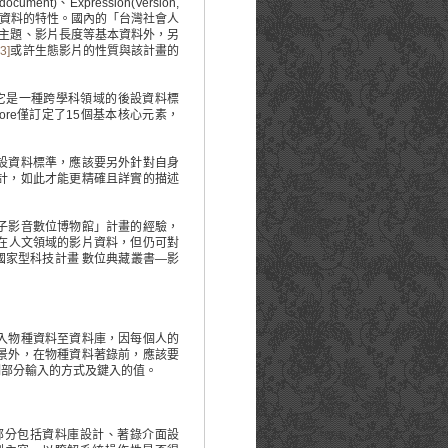
)、Expression(Version,
age)，以描述影音資料的特性。國內的「台灣社會人
主題、影片長度等基本資料外，另
23]
或許生態影片的性質與該計畫的
，它是一種跨學科領域的後設資料標
ore僅訂定了15個基本核心元素，
設資料標準，應該要另外針對自身
計，如此才能更精確且詳實的描述
子影音數位博物館」計畫的經驗，
重在人文領域的影片資料，但仍可對
家型科技計畫 數位典藏叢書—影
入物種資料至資料庫，因每個人的
景外，在物種資料著錄前，應該要
制部分輸入的方式及鍵入的值。
分包括資料庫設計、著錄介面設