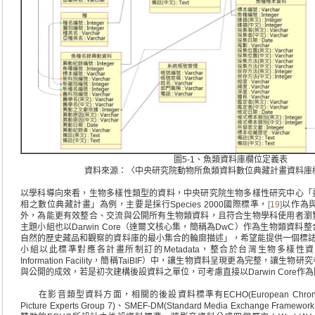
圖5-1、魚類資料庫欄位定義表
資料來源：〈中央研究院動物所魚類資料數位典藏計畫資料庫
以學科導向來看，生物多樣性類型的資料，中央研究院生物多樣性研究中心「
相之數位典藏計畫」為例，主要是採行Species 2000國際標準，
[19]
以作為
外，為能更有效整合、交流與公開所有生物類資料，且符合生物學科使用者瀏
主題小組也以Darwin Core（達爾文核心集，簡稱為DwC）作為生物類資
自然的歷史藏品和觀察的資料庫的最小集合的輪廓描述」，希望能提供一個標
小組以此標準對應各計畫所制訂的Metadata，整合於台灣生物多樣性資訊入口網 （T
Information Facility，簡稱TaiBIF）中，讓生物資料呈現更為完整，
與公開的成效，若是初次建構後設資料之單位，可考慮直接以Darwin Core作
在影音類型資料方面，相關的後設資料標準有ECHO(European Chronicles O
Picture Experts Group 7)、SMEF-DM(Standard Media Exchange Framewor