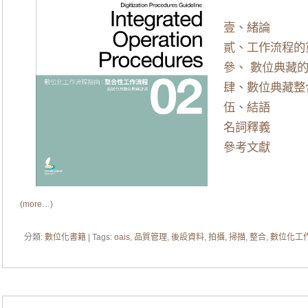
壹、緒論
貳、工作流程的
參、 數位典藏
肆、數位典藏整
伍、結語
名詞釋義
參考文獻
(more…)
分類:
數位化書籍
| Tags:
oais
,
品質管理
,
後設資料
,
拍攝
,
掃描
,
整合
,
數位化工