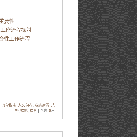
重要性
的工作流程探討
合性工作流程
作流程指南
,
永久保存
,
系統建置
,
規
格
,
錄影
,
錄音
| 回應:
0
人