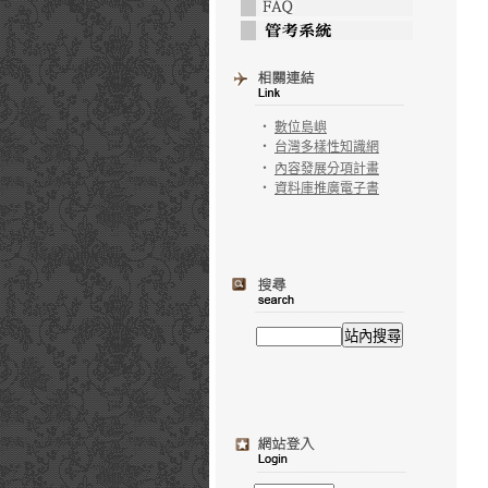
‧
數位島嶼
‧
台灣多樣性知識網
‧
內容發展分項計畫
‧
資料庫推廣電子書