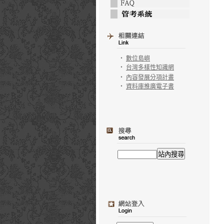
‧
數位島嶼
‧
台灣多樣性知識網
‧
內容發展分項計畫
‧
資料庫推廣電子書