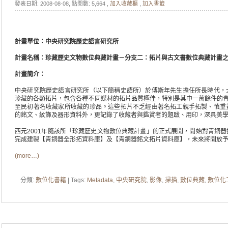
發表日期: 2008-08-08
, 點閱數: 5,664 ,
加入收藏櫃
,
加入書籤
計畫單位：中央研究院歷史語言研究所
計畫名稱：珍藏歷史文物數位典藏計畫－分支二：拓片與古文書數位典藏計畫
計畫簡介
：
中央研究院歷史語言研究所（以下簡稱史語所）於傅斯年先生擔任所長時代，
珍藏的各類拓片，包含各種不同媒材的拓片品質極佳，特別是其中一萬餘件的青
至民初著名收藏家所收藏的珍品。這些拓片不乏經由著名拓工親手拓製、慎重
的銘文、紋飾及器形資料外，更記錄了收藏者與鑑賞者的題跋、用印，深具美
西元2001年隨該所「珍藏歷史文物數位典藏計畫」的正式展開，開始對青銅
完成建製【青銅器全形拓資料庫】及【青銅器銘文拓片資料庫】，未來將開放
(more…)
分類:
數位化書籍
| Tags:
Metadata
,
中央研究院
,
影像
,
掃描
,
數位典藏
,
數位化