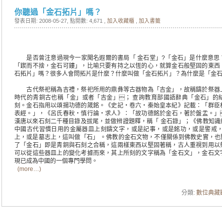
你聽過「金石拓片」嗎？
發表日期: 2008-05-27
, 點閱數: 4,671 ,
加入收藏櫃
,
加入書籤
是否曾注意過現今一家聞名遐爾的書局「 金石堂」?「金石」是什麼意思
「鍥而不捨，金石可鏤」，比喻只要有持之以恆的心，就算金石般堅固的東西
石拓片」嗎？很多人會問拓片是什麼？什麼叫做「金石拓片」？為什麼是「金
古代祭祀稱為吉禮，祭祀所用的鼎彝等古器物為「吉金」，故稱鑄於祭器
時代的青銅古也稱「金」或者「吉金」； 查詢教育部國語辭典「金石」的
刻。金石指用以頌揚功德的箴銘。《史記‧卷六‧秦始皇本紀》記載：「群臣
表經。」，《呂氏春秋‧慎行論‧求人》：「故功德銘於金石，著於盤盂。」
漢唐以來石刻二千種目錄及拔尾，並做辨證題釋，稱「 金石錄」；《佛教知識
中國古代習慣日用的金屬器皿上刻鑄文字，或是記事，或是銘功，或是警戒，
上，或是墓志上，這叫做「石」 。佛教的金石文物，不僅關係到佛教史實，也
了「金石」即是青銅與石刻之合稱，這兩樣東西以堅固著稱，古人重視到用以
可以從這些器皿上的變化考據而來，其上所刻的文字稱為「金石文」，金石文
現已成為中國的一個專門學問。
(more…)
分類:
數位典藏