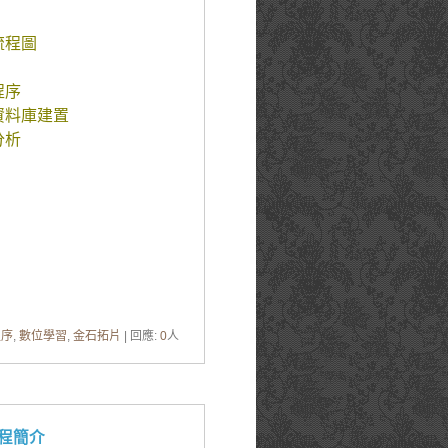
流程圖
程序
資料庫建置
分析
程序
,
數位學習
,
金石拓片
| 回應:
0
人
程簡介