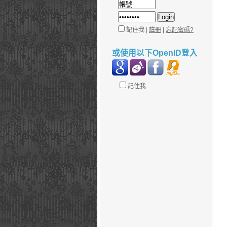
記住我 |
註冊
|
忘記密碼?
或使用以下OpenID登入
記住我