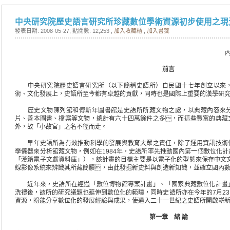
中央研究院歷史語言研究所珍藏數位學術資源初步使用之現
發表日期: 2008-05-27
, 點閱數: 12,253 ,
加入收藏櫃
,
加入書籤
前言
中央研究院歷史語言研究所（以下簡稱史語所）自民國十七年創立以來，
術、文化發展上，史語所至今都有卓越的貢獻，同時也是國際上重要的漢學研
歷史文物陳列館和傅斯年圖書館是史語所所藏文物之處，以典藏內容來分
片、善本圖書、檔案等文物，總計有六十四萬餘件之多，而這些豐富的典藏
外，故「小故宮」之名不徑而走。
早年史語所為有效推動科學的發展與教育大眾之責任，除了運用資訊技術
學儀器來分析館藏文物，例如在1984年，史語所率先推動國內第一個數位化
「漢籍電子文獻資料庫」），該計畫的目標主要是以電子化的型態來保存中文文
線影像系統來辨識其所藏簡牘，由此發掘新史料與創造新知識，並確立國內
近年來，史語所在經過「數位博物館專案計畫」、「國家典藏數位化計畫
洗禮後，該所的研究議題也延伸到數位化的範疇，同時史語所亦在今年的7月2
資源，盼能分享數位化的發展經驗與成果，使邁入二十一世紀之史語所開啟嶄
第一章 緒 論