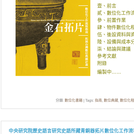
壹、前言
貳、數位化工作
參、前置作業
肆、物件數位化
伍、後設資料與
陸、設備與成本
柒、結論與建議
參考文獻
附錄
編製中……
分類:
數位化書籍
| Tags:
指南
,
數位典藏
,
數位化
中央研究院歷史語言研究史語所藏青銅器拓片數位化工作流