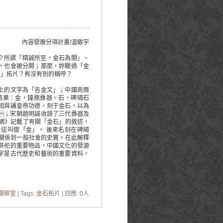
內容發展分項計畫/溫敏宇
？所謂「精誠所至，金石為開」、
，也會被分開；那麼，妳聽過「金
石」拓片？有沒有別的稱呼？
上的文字為「吉金文」；中國商周
結果：金，鐘鼎彝器。石，碑碣石
相與誦皇帝功德，刻于金石，以為
；宋朝趙明誠收錄了三代彝器及
網》記載了有關「金石」的敘述，
這叫做「金」。 後來名刻在碑碣
關係到一般社會的史實。在此解釋
祭祀的重要物品，中國文化的發源
字是古代歷史和藝術的重要資料，
觀察室
| Tags:
金石拓片
| 回應:
0
人