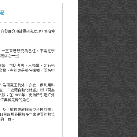
況
內容發展分項計畫研究助理 / 陳柏伸
一直秉著研究為己任，不論在學
究機構之一。
類，包括考古、人類學、金石拓
文物，有的更是盛名遠播，聞名中
作為研究工具外，亦進一步利用科
計畫－「史籍自動化計畫」（現為
獻；在1988年，史語所引進紅外
數位典藏先鋒的角色。
」及「數位典藏國家型科技計畫」
3日首度對外開放多年來建置的數位
新的一頁。