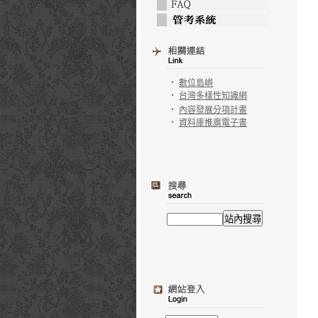
‧
數位島嶼
‧
台灣多樣性知識網
‧
內容發展分項計畫
‧
資料庫推廣電子書