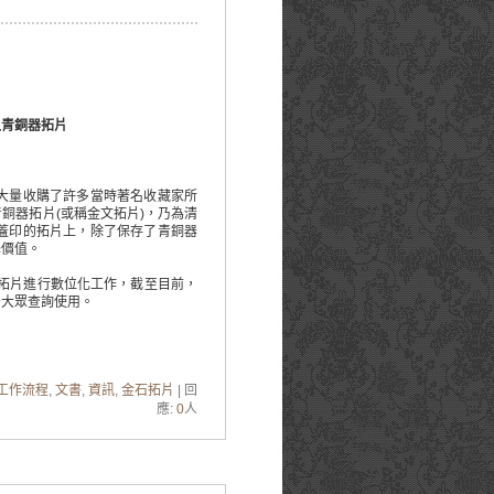
之青銅器拓片
大量收購了許多當時著名收藏家所
銅器拓片(或稱金文拓片)，乃為清
蓋印的拓片上，除了保存了青銅器
學價值。
器拓片進行數位化工作，截至目前，
予大眾查詢使用。
工作流程
,
文書
,
資訊
,
金石拓片
| 回
應:
0
人