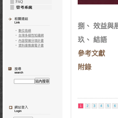
捌、
效益與
‧
數位島嶼
‧
台灣多樣性知識網
玖、
結語
‧
內容發展分項計畫
‧
資料庫推廣電子書
參考文獻
附錄
1
2
3
4
5
6