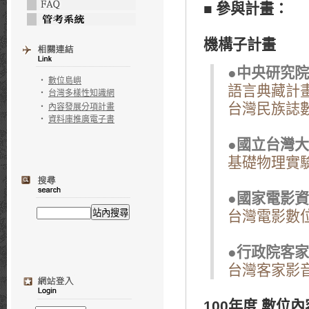
■
參與計畫：
機構子計畫
●中央研究院
‧
數位島嶼
語言典藏計
‧
台灣多樣性知識網
台灣民族誌
‧
內容發展分項計畫
‧
資料庫推廣電子書
●國立台灣
基礎物理實
●國家電影
台灣電影數
●行政院客
台灣客家影
100年度 數位