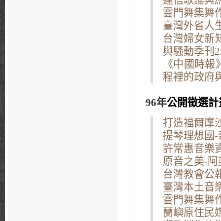
達悟歌謠與
雲門舞集舞作
臺灣外省人
台灣婦女新
與騷動季刊2
《中國時報
程裡的政府
96年
公開徵選計
打造福爾摩
提琴理想國-
許常惠音樂
原音之美-
台灣教會公報
臺灣本土音樂
雲門舞集舞作
蘭嶼原住民媒