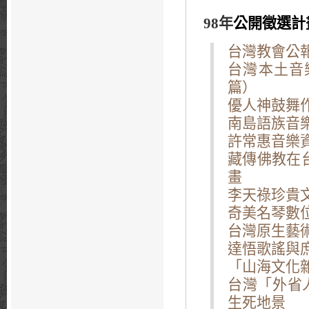
98年
公開徵選計
台灣教會公報
台灣本土音
篇）
優人神鼓舞作
南島語族音
許常惠音樂資
藏傳佛教在
畫
李天祿珍貴文
奇美名琴數
台灣原生藝
達悟歌謠與庶民
「山海文化
台灣「外省
生死地景