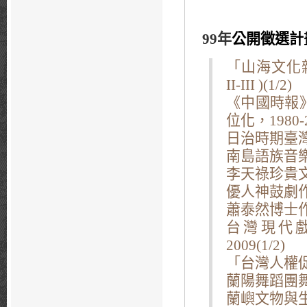
99年
公開徵選計
「山海文化
II-III )(1/2)
《中國時報
位化，1980-
日治時期臺
南島語族音樂
李天祿珍貴文
優人神鼓劇作
蕭泰然博士
台灣現代戲
2009(1/2)
「台灣人權
蘭陽舞蹈團舞
蘭嶼文物與生