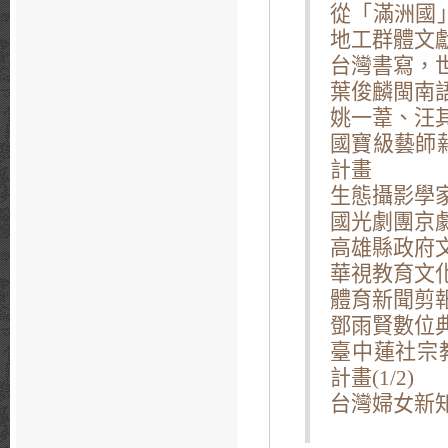
從「滿洲國
地工群體文
台灣書寫，
葉俊麟閩南
姚一葦、汪
國寶級藝師
計畫
生態攝影學
國光劇團京
高雄縣政府
華視教育文
體育新聞剪
鄧雨賢數位
臺中蓮社宗
計畫(1/2)
台灣婦女新知