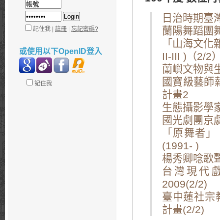
日治時期臺灣
蘭陽舞蹈團舞
記住我 |
註冊
|
忘記密碼?
「山海文化
或使用以下OpenID登入
II-III )（2/2
蘭嶼文物與生
國寶級藝師
記住我
計畫2
生態攝影學
國光劇團京劇
「原舞者」
(1991- )
楊秀卿唸歌
台灣現代戲
2009(2/2)
臺中蓮社宗
計畫(2/2)