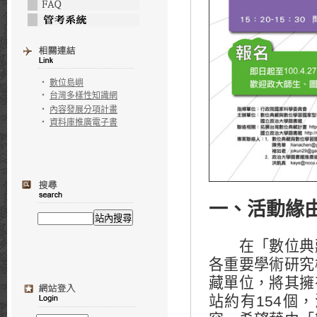
‧
數位島嶼
‧
台灣多樣性知識網
‧
內容發展分項計畫
‧
資料庫推廣電子書
一、活動緣
在「數位典藏
各重要學術研究
藏單位，將其擁
站約有154個