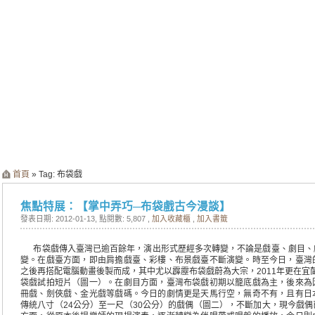
首頁
» Tag: 布袋戲
焦點特展：【掌中弄巧─布袋戲古今漫談】
發表日期: 2012-01-13
, 點閱數: 5,807 ,
加入收藏櫃
,
加入書籤
布袋戲傳入臺灣已逾百餘年，演出形式歷經多次轉變，不論是戲臺、劇目、
變。在戲臺方面，即由肩擔戲臺、彩樓、布景戲臺不斷演變。時至今日，臺灣
之後再搭配電腦動畫後製而成，其中尤以霹靂布袋戲蔚為大宗，
2011
年更在宜
袋戲試拍短片（圖一）。在劇目方面，臺灣布袋戲初期以籠底戲為主，後來為
冊戲、劍俠戲、金光戲等戲碼。今日的劇情更是天馬行空，無奇不有，且有日
傳統八寸（
24
公分）至一尺（
30
公分）的戲偶（圖二），不斷加大，現今戲偶