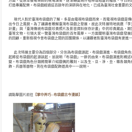
方面，從原本後場樂師的現場演奏，逐漸轉變為伴唱帶或唱盤的播放，今日則
打造專屬配樂。布袋戲經過這百餘年的深耕與在地化，已成為臺灣社會重要的
現代人對於臺灣布袋戲的了解，多是由電視布袋戲而來，而電視布袋戲是傳
出今日之風貌。為了讓讀者瞭解臺灣布袋戲之發展，故此次特展特地挑選「李
計畫」與「臺灣傳統布袋戲珍貴照片及影音資料保存計畫」中的珍貴藏品，期
臺等文物，引領大家一覽臺灣布袋戲的百年風華。一方面闡明臺灣布袋戲發展
的回顧，重新檢視今昔布袋戲之間的因襲關係，以讓觀者對臺灣布袋戲有更進
此次特展主要分為四個部分，分別為布袋戲源起、布袋戲演進、布袋戲角色
起將從布袋戲的起源談起，並說明「布袋戲」一辭的由來。布袋戲演進則概述
變。布袋戲角色分類將簡單介紹戲偶的雕刻，以及生、旦、淨、丑、雜各類角
飾、兵器等器物，則在布袋戲配飾道具中一一說明。
請點擊圖片前往
【掌中弄巧─布袋戲古今漫談】