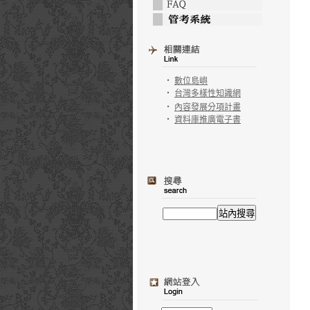
‧
數位島嶼
‧
台灣多樣性知識網
‧
內容發展分項計畫
‧
資料庫推廣電子書