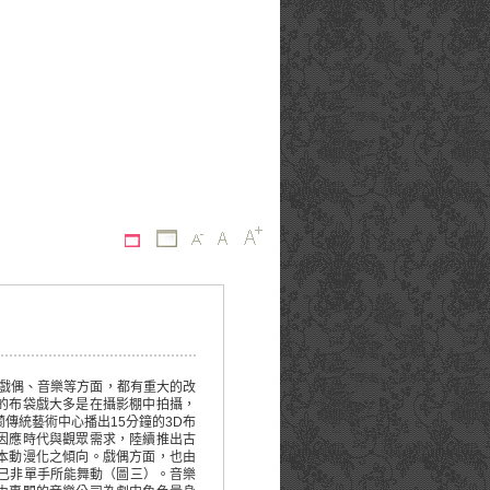
戲偶、音樂等方面，都有重大的改
的布袋戲大多是在攝影棚中拍攝，
蘭傳統藝術中心播出
15
分鐘的
3D
布
因應時代與觀眾需求，陸續推出古
本動漫化之傾向。戲偶方面，也由
已非單手所能舞動（圖三）。音樂