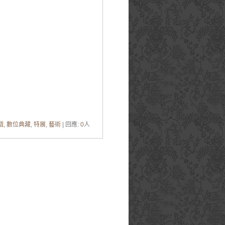
戲
,
數位典藏
,
特展
,
藝術
| 回應:
0
人