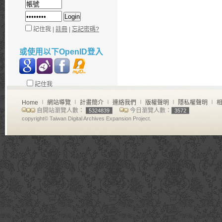
記住我 |
註冊
|
忘記密碼?
或使用以下OpenID登入
記住我
Home
∣
網站導覽
∣
計畫簡介
∣
連絡我們
∣
版權聲明
∣
隱私權聲明
∣
相
自開站瀏覽人數：
今日瀏覽人數：
5324839
3572
copyright© Taiwan Digital Archives Expansion Project.