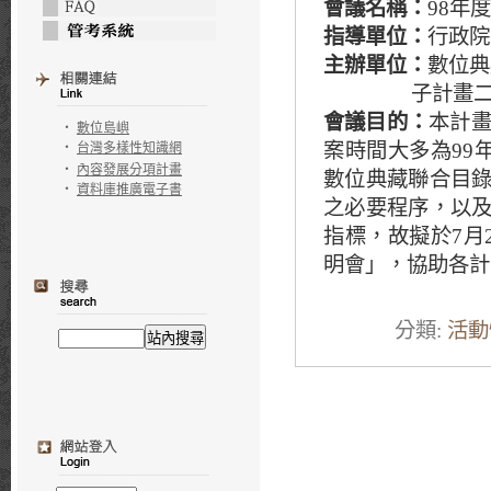
會議名稱
：
98年
指導單位：
行政院
主辦單位：
數位典
子計畫二、數
會議目的：
本計畫
‧
數位島嶼
案時間大多為99
‧
台灣多樣性知識網
‧
內容發展分項計畫
數位典藏聯合目
‧
資料庫推廣電子書
之必要程序，以
指標，故擬於7月
明會」，協
助各計
分類:
活動