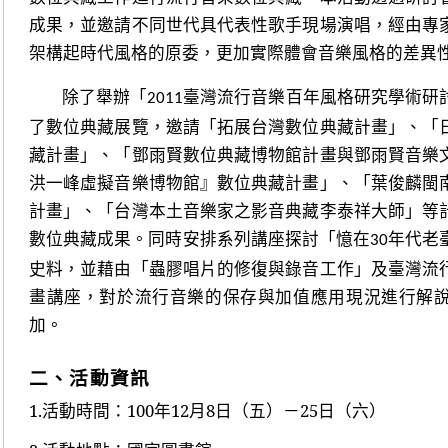
成果，並邀請不同世代具代表性歌手現場演唱，經由專
架構起時代風格的原委，更加實際體會音樂風格的差異
除了舉辦「
臺灣流行音樂百年風格研究學術研
2011
了數位典藏展覽，邀請「拓展台灣數位典藏計畫」
、「
藏計畫」、「鄧雨賢數位典藏博物館計畫與鄧雨賢音樂
洪一峰虛擬音樂博物館』數位典藏計畫」、「葉俊麟閩
計畫」、「台灣本土音樂家之影音典藏李泰祥大師」等
數位典藏成果。
同時安排系列講座探討「憶在
年代老
30
史料，並藉由「蟲膠唱片的修復與錄音工作」及臺灣流
畫講座，對於流行音樂的保存與加值應用現況進行解
加。
二、活動資訊
1.
活動時間：100年12月8日（五）－25日（六）