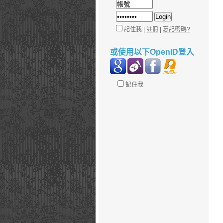
記住我 |
註冊
|
忘記密碼?
或使用以下OpenID登入
記住我