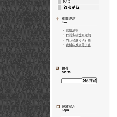
‧
數位島嶼
‧
台灣多樣性知識網
‧
內容發展分項計畫
‧
資料庫推廣電子書