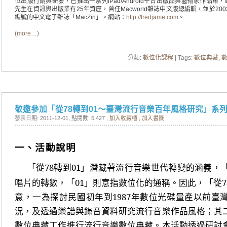
位出版行銷與研發，已推出一系列iPad/Android平台出版品與藝術家作品
先生在資訊與出版業有25年資歷，曾任Macworld雜誌中文版總編輯，並於20
編號的中文電子雜誌「MacZin」。網站：
http://fredjame.com
。
(more…)
分類:
數位化課程
| Tags:
數位典藏
,
敬邀參加「從78轉到01～臺灣流行音樂百年風格研究」系
發表日期: 2011-12-01
, 點閱數: 5,427 ,
加入收藏櫃
,
加入書籤
一、活動說明
「從78轉到01」潛藏著流行音樂世代轉變的涵義，
唱片的轉數，「01」則意指數位化的通稱。因此，「從7
意，一為探討民國初年到1987年數位光碟量產以前臺
況，及透過樂譜與錄音資料研究流行音樂作品風格；其
數位典藏工作進行流行音樂數位典藏。本活動透過研討