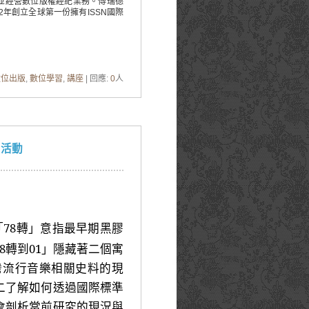
集，並經營數位版權經紀業務。傅瑞德
02年創立全球第一份擁有ISSN國際
數位出版
,
數位學習
,
講座
| 回應:
0
人
列活動
「78轉」意指最早期黑膠
8轉到01」隱藏著二個寓
灣流行音樂相關史料的現
二了解如何透過國際標準
會剖析當前研究的現況與