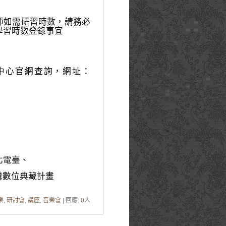
師如需研習時數，請務必
學習時數登錄事宜
中心官網查詢，網址：
北電臺、
灣數位典藏計畫
樂
,
研討會
,
講座
,
音樂會
| 回應:
0
人