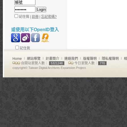
記住我 |
註冊
|
忘記密碼?
或使用以下OpenID登入
記住我
Home
∣
網站導覽
∣
計畫簡介
∣
連絡我們
∣
版權聲明
∣
隱私權聲明
∣
相
自開站瀏覽人數：
今日瀏覽人數：
5321248
770
copyright© Taiwan Digital Archives Expansion Project.