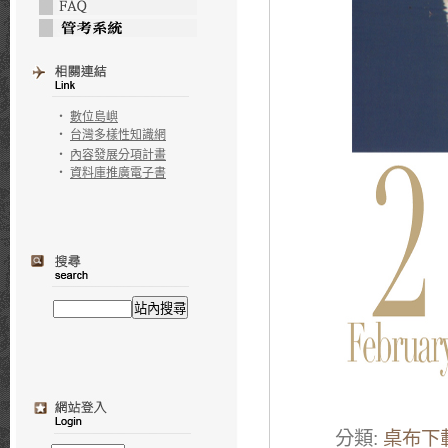
‧
數位島嶼
‧
台灣多樣性知識網
‧
內容發展分項計畫
‧
資料庫推廣電子書
分類:
桌布下