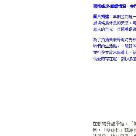
栗喉蜂虎-鶼鰈情深‧金門 
圖片描述
：早期金門是
過境候鳥休息的天堂，每
寫人的目光，且還獲選
為了拍攝栗喉蜂虎時先
牠們的生活點，一張好
並行佇立於木麻黃上，
情愛的存在呢！(謝文猷撰
在動物分類學裡，「
目，「壁虎科」隸屬