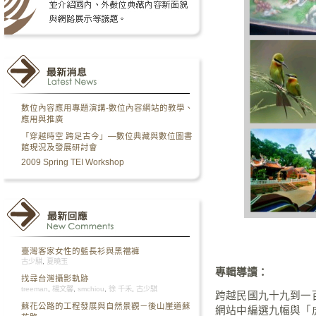
數位內容應用專題演講-數位內容網站的教學、
應用與推廣
「穿越時空 跨足古今」—數位典藏與數位圖書
館現況及發展研討會
2009 Spring TEI Workshop
臺灣客家女性的藍長衫與黑襠褲
古少騏
,
夏曉玉
專輯導讀：
找尋台灣攝影軌跡
treeman
,
楊文馨
,
smchiou
,
徐 千禾
,
古少騏
跨越民國九十九到一
蘇花公路的工程發展與自然景觀－後山崖道蘇
網站中編選九幅與「