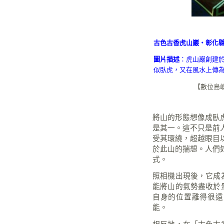
古色古香虎山巖‧彰化縣花壇
圖片描述
：虎山巖創建於
似臥虎，又在風水上傳
【
數位島嶼
將山的形態想像成臥
是其一。這不只是前
受其環繞，超越眼目
於此山的揣想。人們
式。
照相機出現後，它成
能將山的氣勢盡收於
自身的位置離得很遠
能。