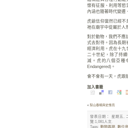
懷有征服、利用等慾
內涵也隨著時代變遷
虎爺信仰當然已經不
祂在廟宇中從屬於人
對於動物，我們不應
式去對待。因為長期
經濟利用。虎在十九
二十世紀，除了持續
減。虎的八個亞種
Endangered
)。
會不會有一天，虎跟
加入書籤
«
梨山春曉與史惟亮
發表日期： 星期五, 二月
覽:
1,081
人次.
Tags:
動物再現
,
數位