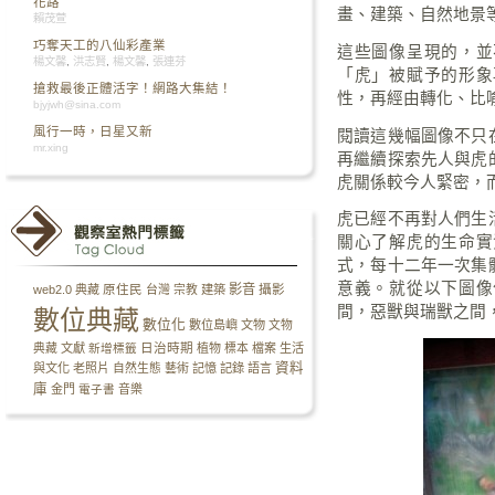
花路
畫、建築、自然地景
賴茂萱
巧奪天工的八仙彩產業
這些圖像呈現的，並
楊文馨
,
洪志賢
,
楊文馨
,
張連芬
「虎」被賦予的形象
搶救最後正體活字！網路大集結！
性，再經由轉化、比
bjyjwh@sina.com
風行一時，日星又新
閱讀這幾幅圖像不只
mr.xing
再繼續探索先人與虎
虎關係較今人緊密，
虎已經不再對人們生
關心了解虎的生命實
式，每十二年一次集
意義。就從以下圖像
影音
攝影
web2.0
典藏
原住民
台灣
宗教
建築
間，惡獸與瑞獸之間
數位典藏
數位化
數位島嶼
文物
文物
日治時期
典藏
文獻
新增標籤
植物
標本
檔案
生活
資料
與文化
老照片
自然生態
藝術
記憶
記錄
語言
庫
金門
電子書
音樂