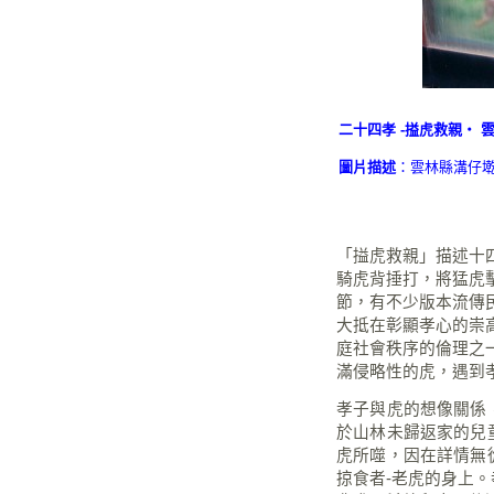
二十四孝 -搤虎救親‧ 雲
圖片描述
：雲林縣溝仔
「搤虎救親」描述十
騎虎背捶打，將猛虎
節，有不少版本流傳
大抵在彰顯孝心的崇
庭社會秩序的倫理之
滿侵略性的虎，遇到
孝子與虎的想像關係
於山林未歸返家的兒
虎所噬，因在詳情無
掠食者-老虎的身上