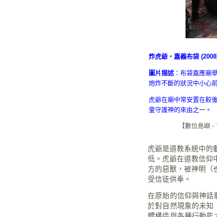
炸虎爺‧嘉義布袋 (2008
圖片描述
：布袋嘉應廟
炮炸不斷的狀況中小心
虎爺在廟中常安置在較
童守護神的來由之一。
【
數位島嶼 -
虎爺是道教系統中的
低。虎爺在道教信仰
方的惡獸，被神明（
受信徒供奉。
在原始的信仰與神話
於對自然現象的未知
體構造與各種行動能