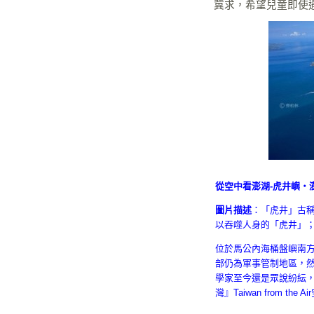
冀求，希望兒童即使
從空中看澎湖-虎井嶼‧澎湖
圖片描述
：「虎井」古
以吞噬人身的「虎井」
位於馬公內海桶盤嶼南
部仍為軍事管制地區，
學家至今還是眾說紛紜
灣』Taiwan from t