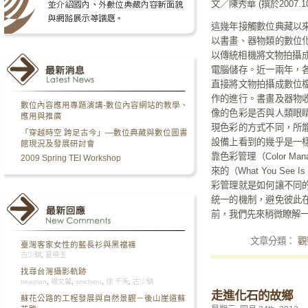
文／陳秀華 (撰於2007.10
這幾年接觸數位典藏以
以書畫、器物類的數位
以傳統相機將文物拍攝成
電腦儲存。近一兩年，
直接將文物拍攝成數位
作的進行。書畫及器物
數位內容應用專題演講-數位內容網站的教學、
像的色彩是否與人類眼
應用與推廣
現色彩的方式不同，所
「穿越時空 跨足古今」—數位典藏與數位圖書
設備上看到的幾乎是一
館現況及發展研討會
靠色彩管理（Color M
2009 Spring TEI Workshop
來的（What You See
彩管理就是如何讓不同
統一的機制，避免彼此
前，我們先來稍微瞭解
文章分類：
觀
臺灣客家女性的藍長衫與黑襠褲
古少騏
,
夏曉玉
找尋台灣攝影軌跡
treeman
,
楊文馨
,
smchiou
,
徐 千禾
,
古少騏
走進化石的故鄉
蘇花公路的工程發展與自然景觀－後山崖道蘇