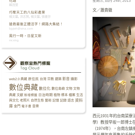
星期三, 四月 24th, 2013
花路
賴茂萱
文／蕭貴徽
巧奪天工的八仙彩產業
楊文馨
,
洪志賢
,
楊文馨
,
張連芬
搶救最後正體活字！網路大集結！
bjyjwh@sina.com
風行一時，日星又新
mr.xing
影音
攝影
web2.0
典藏
原住民
台灣
宗教
建築
數位典藏
數位化
數位島嶼
文物
文物
日治時期
典藏
文獻
新增標籤
植物
標本
檔案
生活
資料
與文化
老照片
自然生態
藝術
記憶
記錄
語言
庫
金門
電子書
音樂
西元1931年的台南菜
學）教授早坂一郎博士
（1974年），台南左
展示歷年來蒐集的千餘件