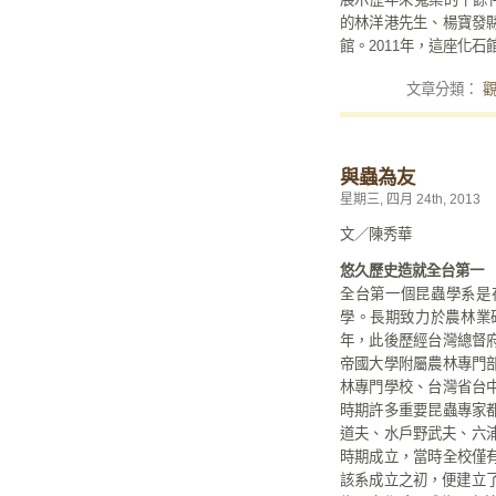
的林洋港先生、楊寶發
館。2011年，這座化
文章分類：
與蟲為友
星期三, 四月 24th, 2013
文／陳秀華
悠久歷史造就全台第一
全台第一個昆蟲學系是
學。長期致力於農林業
年，此後歷經台灣總督
帝國大學附屬農林專門
林專門學校、台灣省台
時期許多重要昆蟲專家
道夫、水戶野武夫、六浦
時期成立，當時全校僅
該系成立之初，便建立了