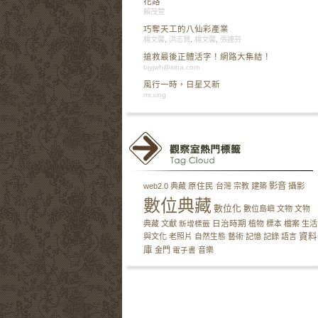
花路
賴茂萱
巧奪天工的八仙彩產業
楊文馨
,
洪志賢
,
楊文馨
,
張連芬
搶救最後正體活字！網路大集結！
bjyjwh@sina.com
風行一時，日星又新
mr.xing
影音
攝影
web2.0
典藏
原住民
台灣
宗教
建築
數位典藏
數位化
數位島嶼
文物
文物
日治時期
典藏
文獻
新增標籤
植物
標本
檔案
生活
資料
與文化
老照片
自然生態
藝術
記憶
記錄
語言
庫
金門
電子書
音樂