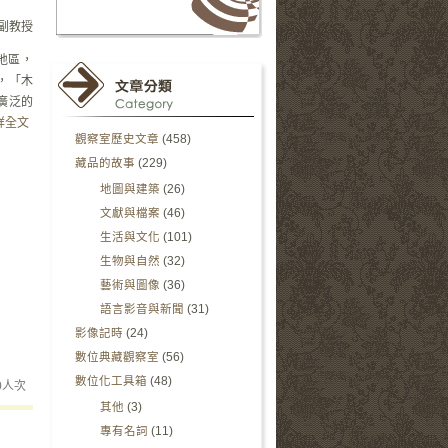
副教授
地區，
，「木
廣泛的
詳全文
觀察室歷史文章
(458)
藏品的故事
(229)
地圖與建築
(26)
文獻與檔案
(46)
生活與文化
(101)
生物與自然
(32)
藝術與圖像
(36)
語言影音與新聞
(31)
影像記時
(24)
數位典藏觀察室
(56)
數位化工具箱
(48)
0
人次
其他
(3)
專有名詞
(11)