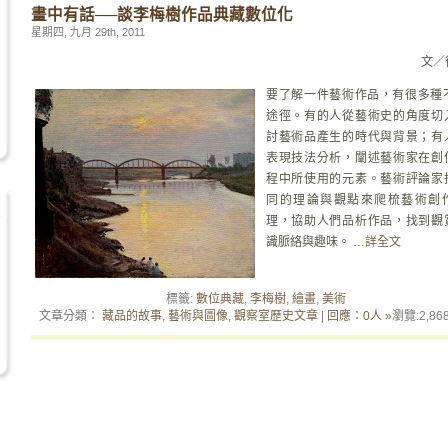
畫中有話──談李梅樹作品典藏數位化
星期四, 九月 29th, 2011
文／
要了解一件藝術作品，有很多種
途徑。有的人從藝術史的角度切
討藝術品產生的時代與背景；有
表現技法分析，闡述藝術家在創
程中所使用的元素。藝術評論家
同的理論與觀點來爬梳藝術創
理，協助人們品析作品，找到觀
識脈絡與趣味。
…詳全文
標籤:
數位典藏
,
李梅樹
,
繪畫
,
美術
文章分類：
藏品的故事
,
藝術與圖像
,
觀察室歷史文章
|
回應：0人 »
瀏覽:
2,86