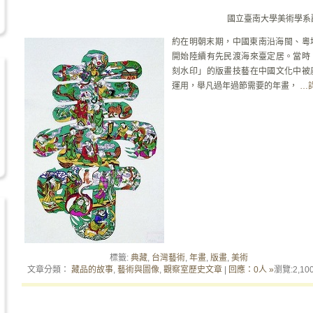
國立臺南大學美術學系
約在明朝末期，中國東南沿海閩、粵
開始陸續有先民渡海來臺定居。當時
刻水印」的版畫技藝在中國文化中被
運用，舉凡過年過節需要的年畫，
…
標籤:
典藏
,
台灣藝術
,
年畫
,
版畫
,
美術
文章分類：
藏品的故事
,
藝術與圖像
,
觀察室歷史文章
|
回應：0人 »
瀏覽:
2,10