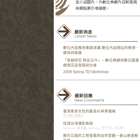
數位內容應用專題演講-數位內容網站的教學、
應用與推廣
「穿越時空 跨足古今」—數位典藏與數位圖書
館現況及發展研討會
2009 Spring TEI Workshop
臺灣客家女性的藍長衫與黑襠褲
古少騏
,
夏曉玉
找尋台灣攝影軌跡
treeman
,
楊文馨
,
smchiou
,
徐 千禾
,
古少騏
蘇花公路的工程發展與自然景觀－後山崖道蘇