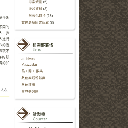
專案規劃
(5)
後設資料
(3)
數位化轉換
(18)
徐千禾
數位島嶼圖文藝廊
(8)
不同的
入，探
人進行
作的過
採取不
作的肌
archives
賞的知
Mazzystar
品。閱。 數典
數位樂活輕鬆典
數位狂想
8
人次
數典奇遇際