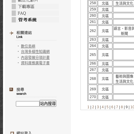
258
北區
生活與文化
259
北區
260
北區
261
北區
語言、影音
262
北區
新聞
263
北區
264
‧
數位島嶼
北區
‧
台灣多樣性知識網
265
北區
‧
內容發展分項計畫
‧
資料庫推廣電子書
266
北區
267
北區
藝術與圖像
268
北區
生活與文化
269
北區
270
北區
1
|
2
|
3
|
4
|
5
|
6
|
7
|
8
| 9 |
1