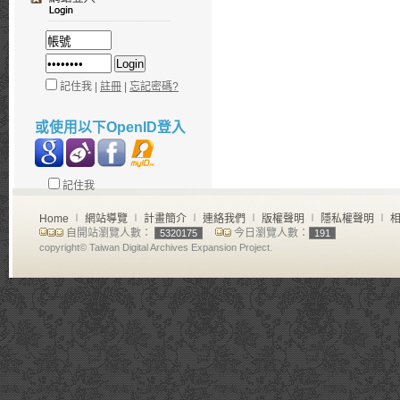
記住我 |
註冊
|
忘記密碼?
或使用以下OpenID登入
記住我
Home
∣
網站導覽
∣
計畫簡介
∣
連絡我們
∣
版權聲明
∣
隱私權聲明
∣
相
自開站瀏覽人數：
今日瀏覽人數：
5320175
191
copyright© Taiwan Digital Archives Expansion Project.