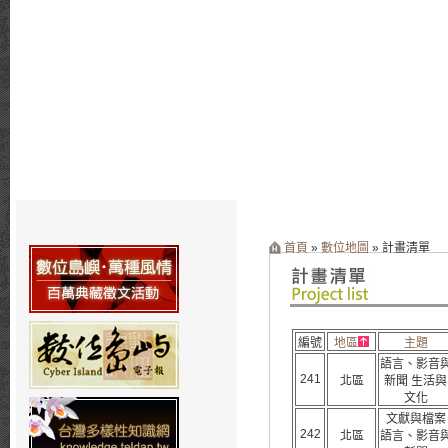
首頁
»
數位地圖
» 計畫清單
編號
地區
主題
語言、影音
241
北區
新聞 生活與
文化
文獻與檔案
242
北區
語言、影音