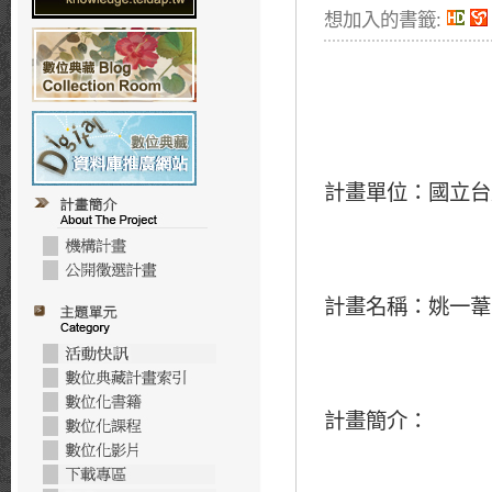
想加入的書籤:
計畫單位：國立台
計畫名稱：姚一葦
計畫簡介
：