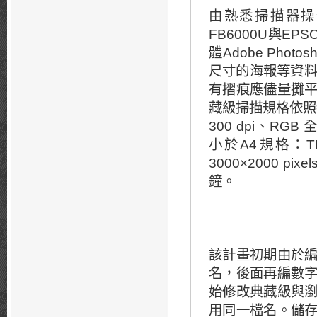
由熟悉掃描器操
FB6000U與EPS
體Adobe Pho
尺寸的海報等資料
有摺痕應儘量攤
藏級掃描規格依照
300 dpi、RGB 
小於A4規格：TI
3000×2000 
鐘。
該計畫初期由於
名，後面再編數
始修改典藏級與
用同一檔名。儲