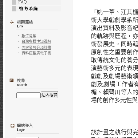
「姚一葦、汪其
術大學戲劇學系
演出資料及影音
的軌跡與歷程，
‧
數位島嶼
‧
台灣多樣性知識網
術發展史。同時
‧
內容發展分項計畫
原創性之重要創
‧
資料庫推廣電子書
取傳統文化的養
演藝術多元的表
戲劇及劇場藝術
劇及劇場工作者
楣、賴聲川等人
場的創作多元性與
該計畫之執行與