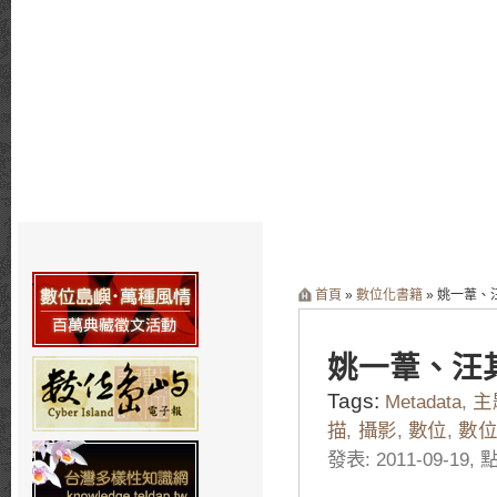
首頁
»
數位化書籍
» 姚一葦
姚一葦、汪
Tags:
Metadata
,
主
描
,
攝影
,
數位
,
數
發表: 2011-09-19, 點