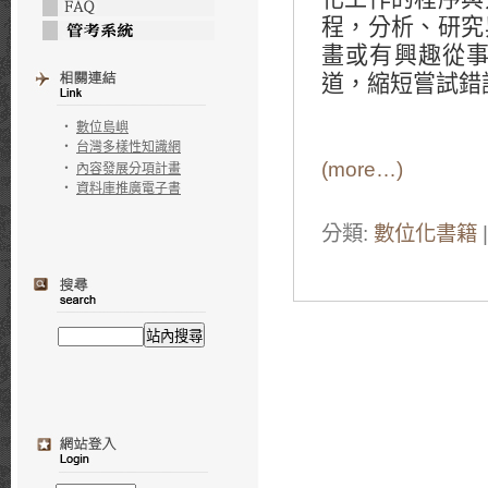
程，分析、研究
畫或有興趣從
道，縮短嘗試錯
‧
數位島嶼
‧
台灣多樣性知識網
(more…)
‧
內容發展分項計畫
‧
資料庫推廣電子書
分類:
數位化書籍
|