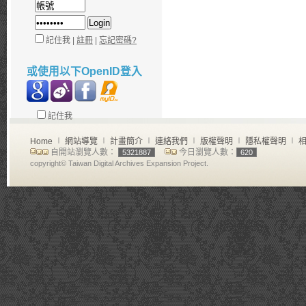
記住我 |
註冊
|
忘記密碼?
或使用以下OpenID登入
記住我
Home
∣
網站導覽
∣
計畫簡介
∣
連絡我們
∣
版權聲明
∣
隱私權聲明
∣
相
自開站瀏覽人數：
今日瀏覽人數：
5321887
620
copyright© Taiwan Digital Archives Expansion Project.