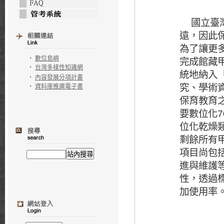
國立臺灣博
遠，因此
為了讓更
完成館藏
‧
數位島嶼
‧
台灣多樣性知識網
統地納入
‧
內容發展分項計畫
究、學術
‧
資料庫推廣電子書
保育教育
要數位化
7
位化乾燥
剩餘所有
項目尚包
進與維護
性，透過
加使用率