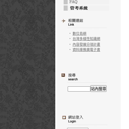
‧
數位島嶼
‧
台灣多樣性知識網
‧
內容發展分項計畫
‧
資料庫推廣電子書