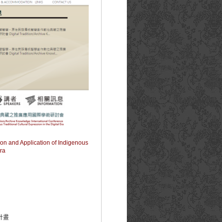
ion and Application of Indigenous
Era
計畫