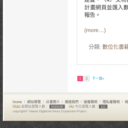
計畫網頁並匯入
報告。
(more…)
分類:
數位化書
1
2
下一頁»
Home
∣
網站導覽
∣
計畫簡介
∣
連絡我們
∣
版權聲明
∣
隱私權聲明
∣
相
自開站瀏覽人數：
今日瀏覽人數：
5320105
121
copyright© Taiwan Digital Archives Expansion Project.