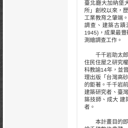
臺北廳大加納堡
所」創校以來，
工業教育之肇端
調查、建築古蹟測
1945)，成果
測繪調查工作。
千千岩助太郎(Chi
住民住屋之研究
科教諭14年，並
理出版「台灣高
的鉅著。千千岩
建築研究者、臺
築技師、成大 
者。
本計畫目的即在