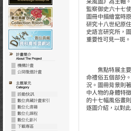
采風圖》為主軸
監察御史六十七使
圖冊中描繪當時
研究十八世紀原
史語言研究所，
重要性可見一斑。
焦點特展主要分
命禮俗五個部分
況。圖冊背景則
中人物的身體特
的十七幅風俗畫
逐圖介紹，以對此