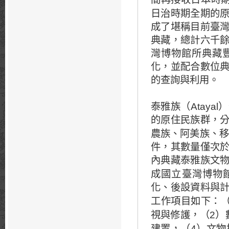
日治時期全期的
成了堪稱目前臺
典藏，總計六千
灣博物館所典藏
化，並配合數位
的查詢與利用。
Atayal
泰雅族（
）
的原住民族群，
農族、阿美族、移
件，其數量僅次
內典藏泰雅族文
成國立臺灣博物
化、後設資料與
工作項目如下：
2
視與修護，（
）
4
建置，（
）文物