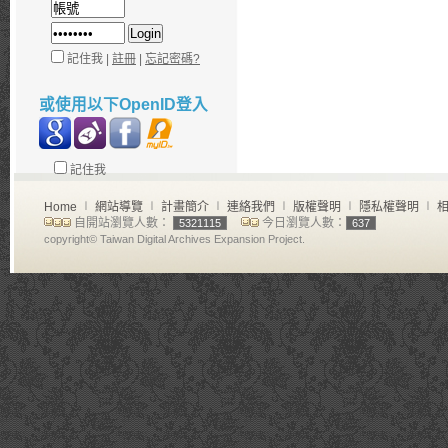
記住我 |
註冊
|
忘記密碼?
或使用以下OpenID登入
記住我
Home
∣
網站導覽
∣
計畫簡介
∣
連絡我們
∣
版權聲明
∣
隱私權聲明
∣
相
自開站瀏覽人數：
今日瀏覽人數：
5321115
637
copyright© Taiwan Digital Archives Expansion Project.