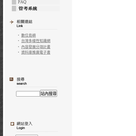
‧
數位島嶼
‧
台灣多樣性知識網
‧
內容發展分項計畫
‧
資料庫推廣電子書