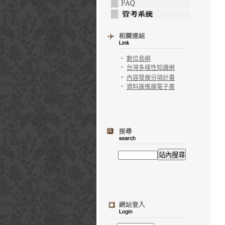
‧
數位島嶼
‧
台灣多樣性知識網
‧
內容發展分項計畫
‧
資料庫推廣電子書