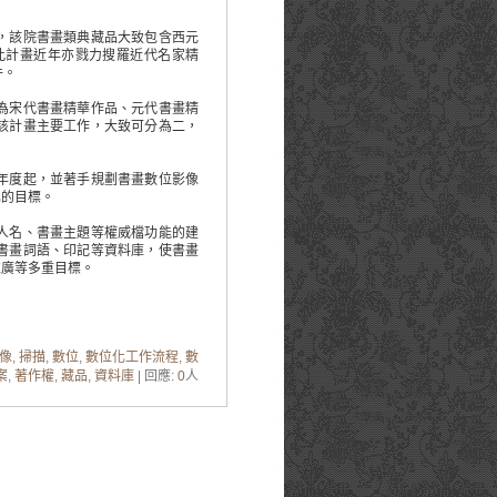
，該院書畫類典藏品大致包含西元
此計畫近年亦戮力搜羅近代名家精
件。
為宋代書畫精華作品、元代書畫精
該計畫主要工作，大致可分為二，
年度起，並著手規劃書畫數位影像
化的目標。
人名、書畫主題等權威檔功能的建
書畫詞語、印記等資料庫，使書畫
推廣等多重目標。
像
,
掃描
,
數位
,
數位化工作流程
,
數
案
,
著作權
,
藏品
,
資料庫
| 回應:
0
人