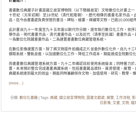
計畫簡介
：
書畫數位典藏子計畫是國立故宮博物院（以下簡稱故宮）文物數位化計畫之一
十世紀（北宋初期）至18世紀（清代乾隆朝），歷代相傳的書畫名家作品。
品，迄今由書畫處負責保管的書法、碑帖、繪畫、緙繡等文物，已逾10,000組
此計畫自九十一年度至九十五年度以朝代作分期，逐年執行數位化工作，依序
華作品、明代書畫作品、清代書畫作品，以及近代（清季至民國）書畫作品。
一為數位化院藏書畫作品，二為建置書畫數位典藏管理系統。
在數位影像建置方面，除了將文物提件拍攝成正片並委外數位化外，自九十三
擷取系統，雙軌並進，以加速數位化工作、降低工作成本，期能達成全院數位
而書畫數位典藏管理系統方面，九十二年確認目前使用系統版本；同時著力於
置，未來預計整合完成書畫典藏系統，包括書畫藏品資料、庫房管理、展覽、
典藏系統達到最大的效益，期能同時兼顧保存文物、加值使用、研究、教學、
(more…)
分類:
數位化書籍
| Tags:
典藏
,
國立故宮博物院
,
圖書文獻處
,
展覽
,
工作流程
,
影
位影像
,
文書
,
文物
,
檔