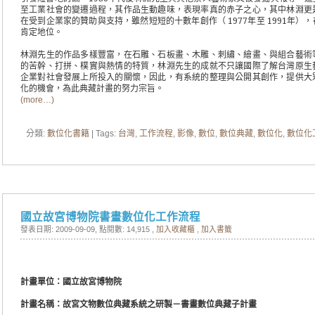
至工業社會的變遷過程，其作品生動趣味，表現率真的赤子之心，其中林淵更
在受到企業家的贊助與支持，雖然短短的十數年創作（
1977
年至
1991
年），
肯定地位。
林淵先生的作品多樣豐富，在石雕、石板畫、木雕、刺繡、繪畫、與組合藝術
的苦幹、打拼、樸實與熱情的特質，林淵先生的成就不只讓國際了解台灣原生
企業對社會發展上所投入的關懷，因此，有系統的整理與公開其創作，提供大
化的機會，為此典藏計畫的努力宗旨。
(more…)
分類:
數位化書籍
| Tags:
台灣
,
工作流程
,
影像
,
數位
,
數位典藏
,
數位化
,
數位化
國立故宮博物院書畫數位化工作流程
發表日期: 2009-09-09
, 點閱數: 14,915 ,
加入收藏櫃
,
加入書籤
計畫單位：國立故宮博物院
計畫名稱：
故宮文物數位典藏系統之研製－書畫數位典藏子計畫