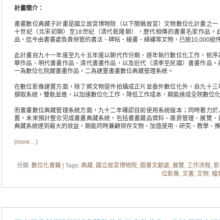
計畫簡介
：
書畫數位典藏子計畫是國立故宮博物院（以下簡稱故宮）文物數位化計畫之一
十世紀（北宋初期）至18世紀（清代乾隆朝），歷代相傳的書畫名家作品。
品，迄今由書畫處負責保管的書法、碑帖、繪畫、緙繡等文物，已逾10,000組
此計畫自九十一年度至九十五年度以朝代作分期，逐年執行數位化工作，依序
華作品、明代書畫作品、清代書畫作品，以及近代（清季至民國）書畫作品。
一為數位化院藏書畫作品，二為建置書畫數位典藏管理系統。
在數位影像建置方面，除了將文物提件拍攝成正片並委外數位化外，自九十三
擷取系統，雙軌並進，以加速數位化工作、降低工作成本，期能達成全院數位
而書畫數位典藏管理系統方面，九十二年確認目前使用系統版本；同時著力於
置，未來預計整合完成書畫典藏系統，包括書畫藏品資料、庫房管理、展覽、
典藏系統達到最大的效益，期能同時兼顧保存文物、加值使用、研究、教學、
(more…)
分類:
數位化書籍
| Tags:
典藏
,
國立故宮博物院
,
圖書文獻處
,
展覽
,
工作流程
,
影
位影像
,
文書
,
文物
,
檔