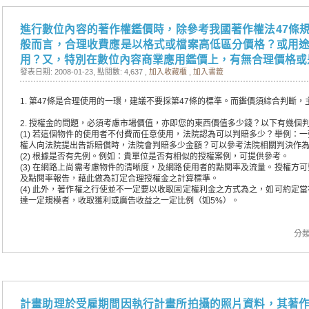
進行數位內容的著作權鑑價時，除參考我國著作權法47條
般而言，合理收費應是以格式或檔案高低區分價格？或用
用？又，特別在數位內容商業應用鑑價上，有無合理價格或
發表日期: 2008-01-23
, 點閱數: 4,637 ,
加入收藏櫃
,
加入書籤
1. 第47條是合理使用的一環，建議不要採第47條的標準。而鑑價須綜合判斷
2. 授權金的問題，必須考慮市場價值，亦即您的東西價值多少錢？以下有幾個
(1) 若這個物件的使用者不付費而任意使用，法院認為可以判賠多少？舉例：
權人向法院提出告訴賠償時，法院會判賠多少金額？可以參考法院相關判決作
(2) 根據是否有先例。例如：貴單位是否有相似的授權案例，可提供參考。
(3) 在網路上尚需考慮物件的清晰度，及網路使用者的點閱率及流量。授權方
及點閱率報告，藉此做為訂定合理授權金之計算標準。
(4) 此外，著作權之行使並不一定要以收取固定權利金之方式為之，如可約定
達一定規模者，收取獲利或廣告收益之一定比例（如5%）。
分類
計畫助理於受雇期間因執行計畫所拍攝的照片資料，其著