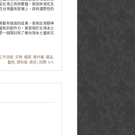
是台灣之奇與驚豔，更因林淵先生
在台灣藝術發展上，具有國際性的
等都有很高的成果，表現台灣精神
藝術的創作力，更表現於台灣本土
眾一個探討與了解台灣本土藝術文
工作流程
,
文物
,
檔案
,
著作權
,
藏品
,
藝術
,
資料庫
,
資訊
| 回應:
0
人