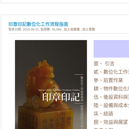
印章印記數位化工作流程指南
發表日期: 2010-06-01
, 點閱數: 56,066 ,
加入收藏櫃
,
加入書籤
壹、 引言
貳、數位化工作
參、前置作業
肆、物件數位化
伍、後設資料與
陸、設備與成本
柒、結語
捌、效益與展望