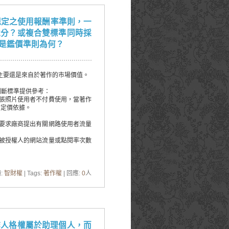
規定之使用報酬率準則，一
途分？或複合雙標準同時採
是鑑價準則為何？
，主要還是來自於著作的市場價值。
判斷標準提供參考：
一張照片使用者不付費使用，當著作
為定價依據。
可要求廠商提出有關網路使用者流量
當被授權人的網站流量或點閱率次數
:
智財權
| Tags:
著作權
| 回應:
0
人
作人格權屬於助理個人，而