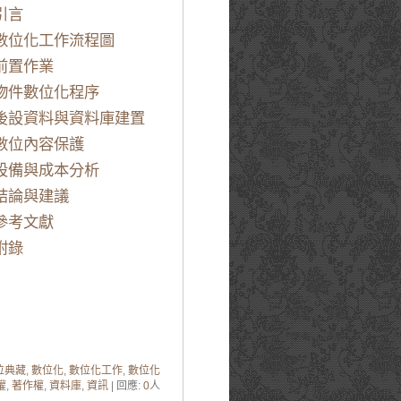
引言
數位化工作流程圖
前置作業
物件數位化程序
後設資料與資料庫建置
數位內容保護
設備與成本分析
結論與建議
參考文獻
附錄
位典藏
,
數位化
,
數位化工作
,
數位化
權
,
著作權
,
資料庫
,
資訊
| 回應:
0
人