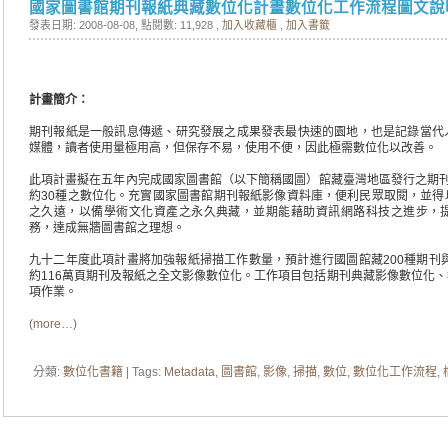
國家圖書館期刊報紙典藏數位化計畫數位化工作流程圖文說
發表日期: 2008-08-08
, 點閱數: 11,928 ,
加入收藏櫃
,
加入書籤
計畫簡介
：
期刊報紙是一般訊息傳遞、研究發展之成果發表最快速的園地，也是記錄當代
媒體，讀者使用量極用高，但保存不易，使用不便，因此極需數位化以改善。
此項計畫擬在五年內完成國家圖書館（以下簡稱國圖）館藏臺灣地區發行之期刊約
約30種之數位化。充實國家圖書館期刊報紙影像資料庫，便利民眾取閱，並得
之久遠，以備學術文化資產之永久典藏，並期能藉助資訊網路科技之進步，
務，達成無牆圖書館之理想。
九十二年度此項計畫將加強報紙掃描工作數量，預計進行國圖館藏200種期刊與
約116萬頁期刊及報紙之全文影像數位化。工作項目包括期刊典藏影像數位化
項作業。
(more…)
分類:
數位化書籍
| Tags:
Metadata
,
圖書館
,
影像
,
掃描
,
數位
,
數位化工作流程
,