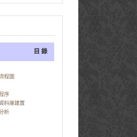
目 錄
流程圖
程序
資料庫建置
分析