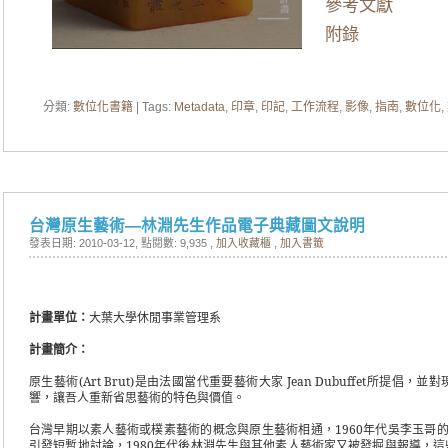
參考文獻
附錄
分類:
數位化書籍
| Tags:
Metadata
,
印章
,
印記
,
工作流程
,
影像
,
指南
,
數位化
,
台灣原生藝術—林淵先生作品電子典藏圖文說明
發表日期: 2010-03-12
, 點閱數: 9,935 ,
加入收藏櫃
,
加入書籤
計畫單位：
大葉大學休閒事業管理系
計畫簡介
：
原生藝術
(Art Brut)
是由法國當代重要藝術大家
Jean Dubuffet
所提倡，並對
響，讓吾人重新省思藝術的特色與價值。
台灣早期以素人藝術或樸素藝術的概念與原生藝術相通，
1960
年代吳李玉哥
引發短暫地討論，
1980
年代後林淵先生與其他素人藝術家又被發掘與報導，這