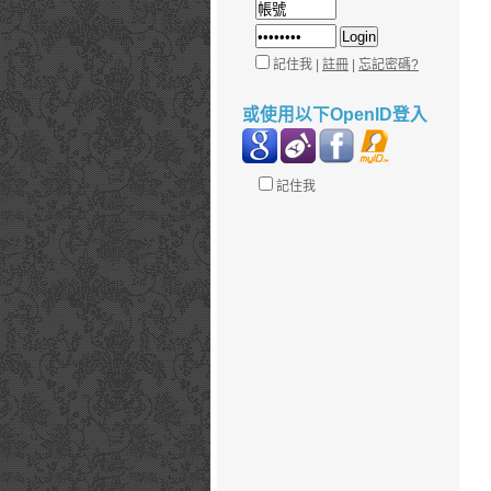
記住我 |
註冊
|
忘記密碼?
或使用以下OpenID登入
記住我