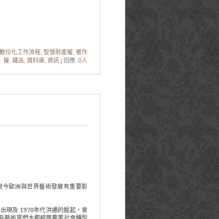
數位化工作流程
,
智慧財產權
,
著作
權
,
藏品
,
資料庫
,
資訊
| 回應:
0
人
現今歐洲與世界藝術發展有重要影
的出現及
1970
年代洪通的掘起，曾
些藝術家們大都經歷農業社會轉型