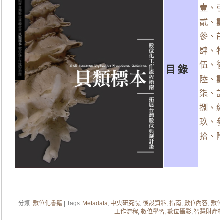
壹、
貳、
參、
肆、
伍、
目 錄
陸、
柒、
捌、
玖、
拾、
分類:
數位化書籍
| Tags:
Metadata
,
中央研究院
,
後設資料
,
指南
,
數位內容
,
數
工作流程
,
數位學習
,
數位攝影
,
智慧財產