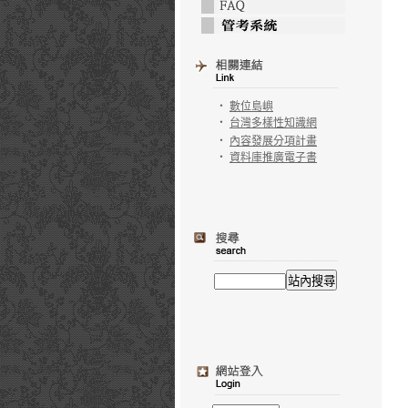
‧
數位島嶼
‧
台灣多樣性知識網
‧
內容發展分項計畫
‧
資料庫推廣電子書