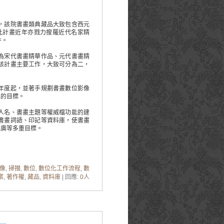
，該院書畫類典藏品大致包含西元
此計畫近年亦戮力搜羅近代名家精
件。
為宋代書畫精華作品、元代書畫精
該計畫主要工作，大致可分為二，
年度起，並著手規劃書畫數位影像
化的目標。
人名、書畫主題等權威檔功能的建
書畫詞語、印記等資料庫，使書畫
推廣等多重目標。
像
,
掃描
,
數位
,
數位化工作流程
,
數
案
,
著作權
,
藏品
,
資料庫
| 回應:
0
人