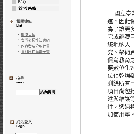
國立臺灣博
遠，因此
為了讓更
完成館藏
‧
數位島嶼
‧
台灣多樣性知識網
統地納入
‧
內容發展分項計畫
究、學術
‧
資料庫推廣電子書
保育教育
要數位化
7
位化乾燥
剩餘所有
項目尚包
進與維護
性，透過
加使用率