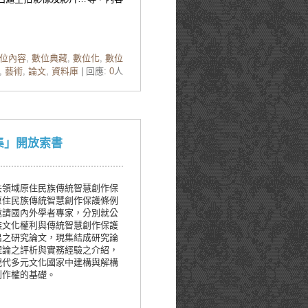
位內容
,
數位典藏
,
數位化
,
數位
,
藝術
,
論文
,
資料庫
| 回應:
0
人
集」開放索書
共領域原住民族傳統智慧創作保
原住民族傳統智慧創作保護條例
邀請國內外學者專家，分別就公
族文化權利與傳統智慧創作保護
出之研究論文，現集結成研究論
理論之評析與實務經驗之介紹，
現代多元文化國家中建構與解構
創作權的基礎。