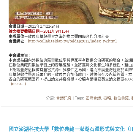
會議日期
－
年
月
日
2012
2
21-24
年
月
日
論文摘要截稿日期－
2011
9
15
主辦單位
－
數位典藏與學習之海外推展暨國際合作分項計畫
會議網址
－
http://collab.teldap.tw/teldap2012/index_tw.html
◆
會議主旨：
本會議為國內外數位典藏與數位學習專家學者提供交流研究的場合，並讓
在數位典藏與數位學習上的發展經驗。並將臺灣文化和生物多樣性，藉由
上認識臺灣這個擁有豐富資源和多樣性之島國，進而推廣臺灣經驗於國際
典藏與數位學習成果介紹、數位內容加值應用、數位保存及永續經營。本
各自的研究範圍裡，提出論文共襄盛舉。投稿者請撰寫英文論文摘要
400-
(more…)
分類:
會議訊息
| Tags:
國際會議
,
徵稿
,
數位典藏
,
國立澎湖科技大學「數位典藏－澎湖石滬形式與文化（