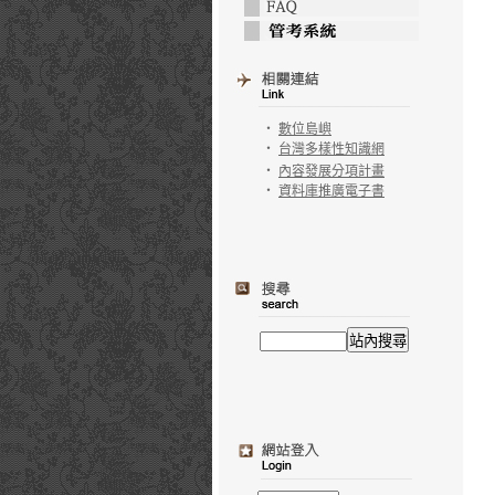
‧
數位島嶼
‧
台灣多樣性知識網
‧
內容發展分項計畫
‧
資料庫推廣電子書