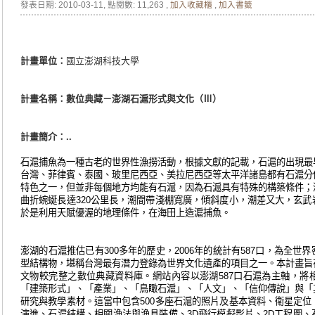
發表日期: 2010-03-11
, 點閱數: 11,263 ,
加入收藏櫃
,
加入書籤
計畫單位：
國立澎湖科技大學
計畫名稱：數位典藏－澎湖石滬形式與文化（Ⅲ）
計畫簡介
：..
石滬捕魚為一種古老的世界性漁撈活動，根據文獻的記載，石滬的出現最
台灣、菲律賓、泰國、玻里尼西亞、美拉尼西亞等太平洋諸島都有石滬分
特色之一，但並非每個地方均能有石滬，因為石滬具有特殊的構築條件；
曲折蜿蜒長達
320
公里長，潮間帶淺棚寬廣，傾斜度小，潮差又大，玄武
於是利用天賦優渥的地理條件，在海田上造滬捕魚。
澎湖的石滬推估已有
300
多年的歷史，
2006
年的統計有
587
口，為全世界
型結構物，堪稱台灣最有潛力登錄為世界文化遺產的項目之一。本計畫旨
文物較完整之數位典藏資料庫。網站內容以澎湖
587
口石滬為主軸，將
「建築形式」、「產業」、「鳥瞰石滬」、「人文」、「信仰傳說」與「
研究與教學素材。這當中包含
500
多座石滬的照片及基本資料、衛星定位
演進、石滬結構、相關漁法與漁具裝備、
3D
飛行模擬影片、
2D
工程圖、