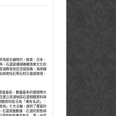
早為新石器時代。歐美、日本、
佈。石滬是珊瑚礁棚漁業文化的
澎湖群島有近百個島礁，海岸線
岩與咾咕石等石材又極易取得，
密度最高，數量最多的潮間帶大
在建立澎湖地區石滬相關資料與
相關資料區分為「專有名詞」、
其他」七大主軸，提供了豐富的
、石滬測量數據、石滬的型態與
石滬空拍影像及影片
…
等，內容