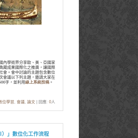
國內學術界分享歐、美、亞國家
典藏成果國際化之推廣，讓國際
社會。會中討論的主題包含數位
次會議以下列主題，邀請大家在
500
字，並利用
線上系統投稿
。
數位學習
,
會議
,
論文
| 回應:
0
人
Ⅲ）」數位化工作流程