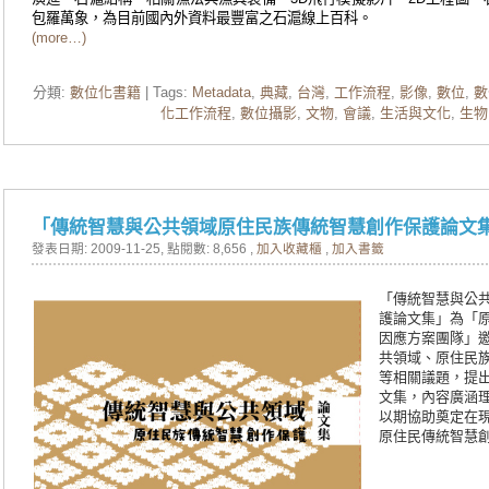
包羅萬象，為目前國內外資料最豐富之石滬線上百科。
(more…)
分類:
數位化書籍
| Tags:
Metadata
,
典藏
,
台灣
,
工作流程
,
影像
,
數位
,
數
化工作流程
,
數位攝影
,
文物
,
會議
,
生活與文化
,
生物
「傳統智慧與公共領域原住民族傳統智慧創作保護論文
發表日期: 2009-11-25
, 點閱數: 8,656 ,
加入收藏櫃
,
加入書籤
「傳統智慧與公
護論文集」為「
因應方案團隊」
共領域、原住民
等相關議題，提
文集，內容廣涵
以期協助奠定在
原住民傳統智慧