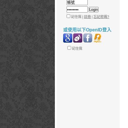
記住我 |
註冊
|
忘記密碼?
或使用以下OpenID登入
記住我