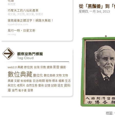
花路
賴茂萱
從「黑鬚番」到「
巧奪天工的八仙彩產業
星期四, 一月 3rd, 2013
楊文馨
,
洪志賢
,
楊文馨
,
張連芬
搶救最後正體活字！網路大集結！
bjyjwh@sina.com
風行一時，日星又新
mr.xing
影音
攝影
web2.0
典藏
原住民
台灣
宗教
建築
數位典藏
數位化
數位島嶼
文物
文物
日治時期
典藏
文獻
新增標籤
植物
標本
檔案
生活
資料
與文化
老照片
自然生態
藝術
記憶
記錄
語言
庫
金門
電子書
音樂
標籤: