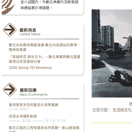
數位內容應用專題演講-數位內容網站的教學、
應用與推廣
「穿越時空 跨足古今」—數位典藏與數位圖書
館現況及發展研討會
2009 Spring TEI Workshop
臺灣客家女性的藍長衫與黑襠褲
古少騏
,
夏曉玉
文章分類：
生活與文化
找尋台灣攝影軌跡
treeman
,
楊文馨
,
smchiou
,
徐 千禾
,
古少騏
蘇花公路的工程發展與自然景觀－後山崖道蘇