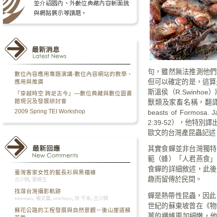
句
，雖然無法推測他們
數位內容應用專題演講-數位內容網站的教學、
但可以確定的是，這算
應用與推廣
斯溫侯（
R.Swinhoe
）
「穿越時空 跨足古今」—數位典藏與數位圖書
獸類及家畜名稱，翻
館現況及發展研討會
beasts of Formosa. Ja
2009 Spring TEI Workshop
2:39-52
），他特別譯
歐文的台灣產昆蟲記述
其實食蟬並非台灣獨特
範（蜂）「人君燕食」
食蟬的詳細敘述，此後
臺灣客家女性的藍長衫與黑襠褲
趣而留傳於民間。
古少騏
,
夏曉玉
找尋台灣攝影軌跡
蟬是熱帶性昆蟲，因此
treeman
,
楊文馨
,
smchiou
,
徐 千禾
,
古少騏
世紀的蘇東坡曾在《物
蘇花公路的工程發展與自然景觀－後山崖道蘇
薑的纖維更加細嫩，