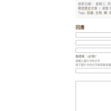
發表日期： 星期三, 四月 
察室歷史文章
| 瀏覽:
Tags:
昆蟲
,
生物
,
蟬
,
回應
驗證碼：(必填)
*
請輸入圖片中的文字
按下圖片中的文字取得錄音檔