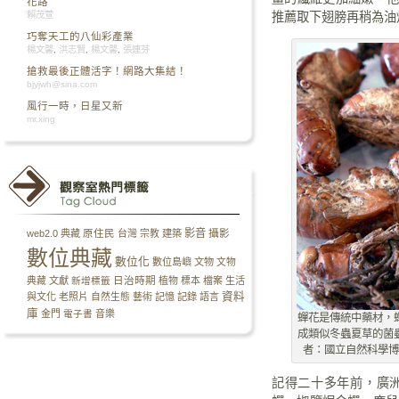
花路
推薦取下翅膀再稍為油
賴茂萱
巧奪天工的八仙彩產業
楊文馨
,
洪志賢
,
楊文馨
,
張連芬
搶救最後正體活字！網路大集結！
bjyjwh@sina.com
風行一時，日星又新
mr.xing
影音
攝影
web2.0
典藏
原住民
台灣
宗教
建築
數位典藏
數位化
數位島嶼
文物
文物
日治時期
典藏
文獻
新增標籤
植物
標本
檔案
生活
資料
與文化
老照片
自然生態
藝術
記憶
記錄
語言
庫
金門
電子書
音樂
蟬花是傳統中藥材，
成類似冬蟲夏草的菌
者：國立自然科學
記得二十多年前，廣