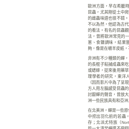
歐洲方面，早在希臘
昆蟲，尤其剛從土中爬
的雌蟲味道也很不錯。
不以為然，他認為古代
的看法。有名的昆蟲觀
法，曾將歐洲常見的
蔥、食鹽調味，結果
夠，像是在嚼羊皮紙，
非洲有不少種類的蟬，
的長棍子粘捕成蟲來吃
或蟋蟀，捉來後用藥草
理學者的研究，東洋
（因而影片中為了呈現
方人用左腦感受昆蟲的
討厭蟬的聲音，曾放大
洲一些民族具有和亞洲
在北美洲，蟬是一些原
中挖出羽化前的若蟲
存；北派尤特族（
Nor
趁一大清早蟬還不飛翔