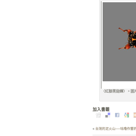
〈紅腳黑翅蟬〉。圖
加入書籤
«
台灣的泥火山──咕嚕作響