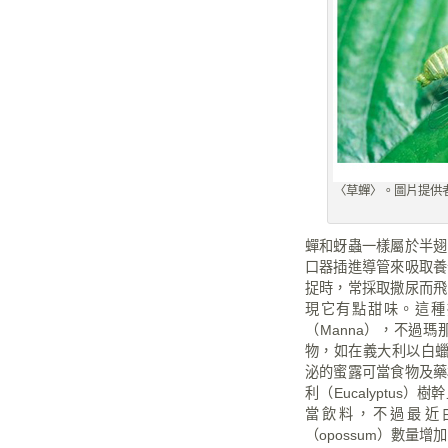
〈草蟬〉。圖片提供
蟬和蚜蟲一樣屬於半翅
口器插進導管來吸取養
捉時，常採取撒尿而飛
現它有點甜味。這種
（
Manna
），不過瑪
物，如在義大利以白
泌的蜜露可當食物及藥
利（
Eucalyptus
）樹幹
當飲料，不過最近
（
opossum
）數量增加