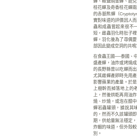
蟬、椒鹽焗金蟬、鹿兒
桂花蟬及奇香桂花蟬兩
的赤脈熊蟬（
Cryptoty
實對味道的評價因人而
蟲和成蟲嘗起來很不
短，雌蟲羽化時肚子裡
蟬，羽化後為了尋偶要
部因此變成空洞的共鳴
在食蟲王國
──
泰國、
盛產蟬，油炸或烤燒成
的長野縣曾以吃蟬而出
尤其雌蟬產卵時先用產
影響蘋果的產量。於是
上樹幹而掉落地上的
上，然後烘乾再用油炸
燒、炒燒，或泡在醋中
蟬若蟲罐頭，據說其
的，然而不久該罐頭即
期，供給量無法穩定，
炸蝦的味道，但外殼較
別。