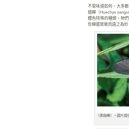
不管味道如何，大多數
翅蟬（
Huechys sangu
體色特殊的種類，牠們
些蟬還是敬而遠之為妙
〈黑翅蟬〉。圖片提