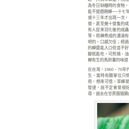
為冬日缺糧時的食物，
能不提週期蟬
──
十七
或十三年才出現一次，
億，甚至幾十億隻的成
有人捉來羽化後的成蟲
等。用蟬煮成的濃湯有
吧的，口感欠佳；經過
的蟬還能入口但並不好
腳就能吃，可煎燒、油
蟬有生的馬鈴薯的味道
在台灣，
1960
、
70
年
生，當時有關單位只
用，想來可惜。草蟬
發達，說不定會是很
尋，過去在甘蔗園猖獗