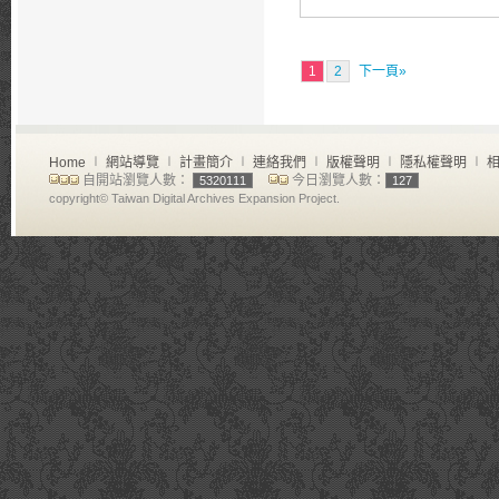
1
2
下一頁»
Home
∣
網站導覽
∣
計畫簡介
∣
連絡我們
∣
版權聲明
∣
隱私權聲明
∣
相
自開站瀏覽人數：
今日瀏覽人數：
5320111
127
copyright© Taiwan Digital Archives Expansion Project.