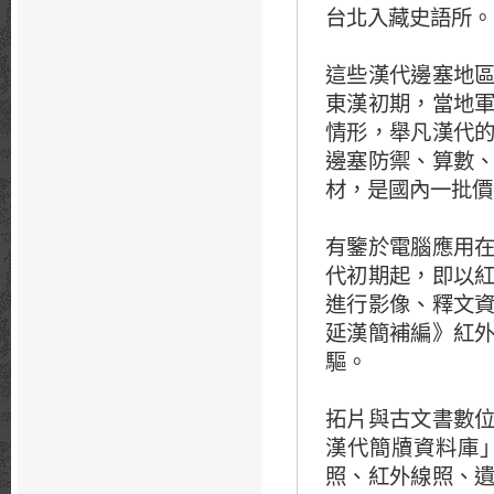
台北入藏史語所。
這些漢代邊塞地
東漢初期，當地
情形，舉凡漢代
邊塞防禦、算數
材，是國內一批價
有鑒於電腦應用
代初期起，即以
進行影像、釋文
延漢簡補編》紅
驅。
拓片與古文書數
漢代簡牘資料庫
照、紅外線照、