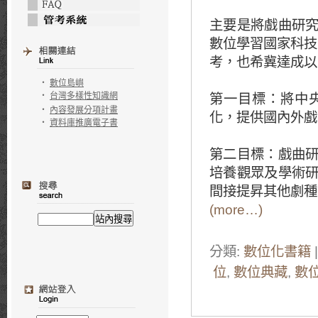
主要是將戲曲研
數位學習國家科技
考，也希冀達成以
‧
數位島嶼
‧
台灣多樣性知識網
第一目標：將中
‧
內容發展分項計畫
化，提供國內外戲
‧
資料庫推廣電子書
第二目標：戲曲
培養觀眾及學術
間接提昇其他劇種
(more…)
分類:
數位化書籍
|
位
,
數位典藏
,
數