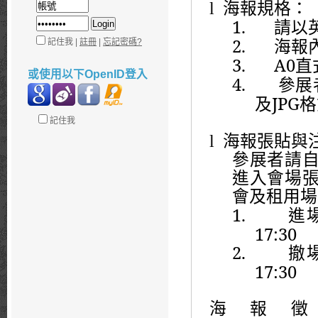
l
海報規格：
1.
請以
2.
記住我 |
註冊
|
忘記密碼?
海報
3.
A0
直
或使用以下OpenID登入
4.
參展
JPG
及
格
記住我
l
海報張貼與
參展者請
進入會場
會及租用場
1.
進
17:30
2.
撤
17:30
海報