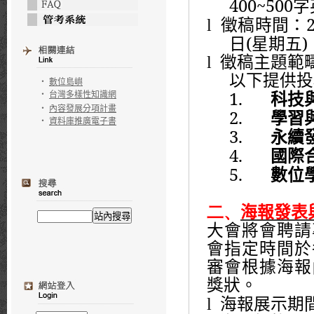
400~500
字
l
徵稿
時間
：
(
)
日
星期五
l
徵稿主題範
以下提供投
‧
數位島嶼
1.
‧
台灣多樣性知識網
科技
‧
內容發展分項計畫
2.
學習
‧
資料庫推廣電子書
3.
永續
4.
國際
5.
數位
二、
海報發表
大會將會聘請
會指定時間於
審會根據海報
獎狀。
l
海報展示期