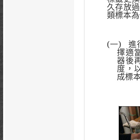
久存放過
類標本為
(一)
進
擇適
器後
度，
成標