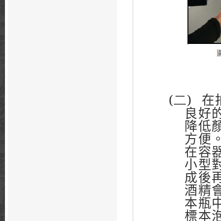
(二)
在
良好
降低
方便
在容
小型
成後
酒精
本瓶
標本