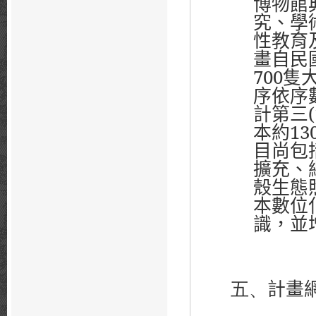
博物館
究、學
性教育
畫自民
700
隻
序依序
計第三
本約
13
目尚包
擴充、
殼生態
本數位
識，並
五、
計畫