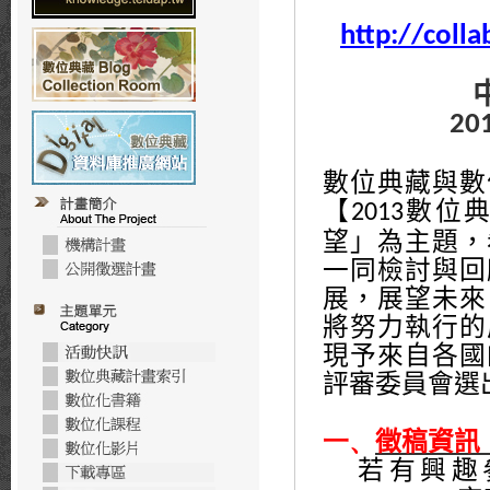
http://coll
20
數位典藏與數
【
數位典
2013
望」為主題，
一同檢討與回
展，展望未來
將努力執行的
現予來自各國
評審委員會選
一、
徵稿資訊
若有興趣